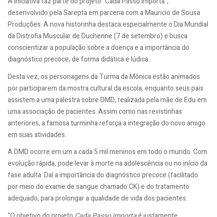
A iniciativa faz parte do projeto “Cada Passo Importa”,
desenvolvido pela Sarepta em parceria com a Mauricio de Sousa
Produções. A nova historinha destaca especialmente o Dia Mundial
da Distrofia Muscular de Duchenne (7 de setembro) e busca
conscientizar a população sobre a doença e a importância do
diagnóstico precoce, de forma didática e lúdica.
Desta vez, os personagens da Turma da Mônica estão animados
por participarem da mostra cultural da escola, enquanto seus pais
assistem a uma palestra sobre DMD, realizada pela mãe de Edu em
uma associação de pacientes. Assim como nas revistinhas
anteriores, a famosa turminha reforça a integração do novo amigo
em suas atividades.
A DMD ocorre em um a cada 5 mil meninos em todo o mundo. Com
evolução rápida, pode levar à morte na adolescência ou no início da
fase adulta. Daí a importância do diagnóstico precoce (facilitado
por meio do exame de sangue chamado CK) e do tratamento
adequado, para prolongar a qualidade de vida dos pacientes.
“O objetivo do projeto
Cada Passo Importa
é justamente