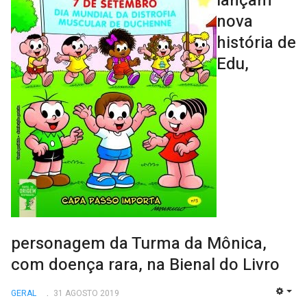
lançam
nova
história de
Edu,
personagem da Turma da Mônica,
com doença rara, na Bienal do Livro
GERAL
31 AGOSTO 2019
EMP