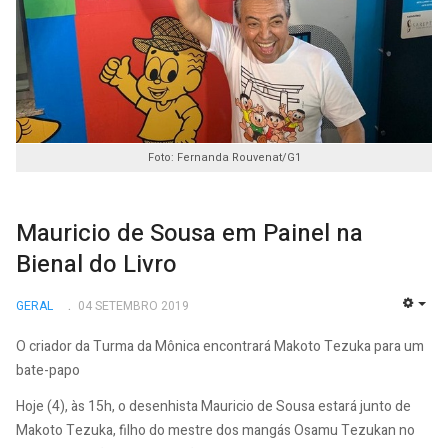
Foto: Fernanda Rouvenat/G1
Mauricio de Sousa em Painel na
Bienal do Livro
GERAL
04 SETEMBRO 2019
EMP
O criador da Turma da Mônica encontrará Makoto Tezuka para um
bate-papo
Hoje (4), às 15h, o desenhista Mauricio de Sousa estará junto de
Makoto Tezuka, filho do mestre dos mangás Osamu Tezukan no