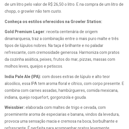
de um litro pelo valor de R$ 26,50 o litro. E na compra de um litro de
chopp, o growler não tem custo.
Conheça os estilos oferecidos na Growler Station:
Gold Premium Lager:
receita centenária de origem
dinamarquesa, traz a combinação entre o mais puro malte e três
tipos de lúpulos nobres. Na taça é brilhante e no paladar
refrescante, com cremosidade generosa. Harmoniza com pratos
da cozinha asiática, peixes, frutos do mar, pizzas, massas com
molhos leves, queijos e petiscos.
India Pale Ale (IPA):
com doses extras de lúpulo e alto teor
alcoólico, essa IPA tem aroma floral e cítrico, com corpo presente. E
combina com carnes assadas, hambúrgueres, comida mexicana,
indiana, queijo roquefort, gorgonzola e gouda.
Weissbier:
elaborada com maltes de trigo e cevada, com
proeminente aroma de especiarias e banana, vindos da levedura,
provoca uma sensação macia e cremosa na boca, borbulhante e
refrescante. É perfeita para acompanhar pratos levemente