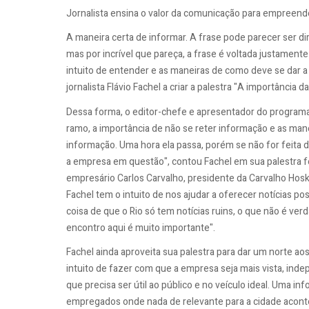
Jornalista ensina o valor da comunicação para empreend
A maneira certa de informar. A frase pode parecer ser d
mas por incrível que pareça, a frase é voltada justament
intuito de entender e as maneiras de como deve se dar a
jornalista Flávio Fachel a criar a palestra "A importância
Dessa forma, o editor-chefe e apresentador do programa
ramo, a importância de não se reter informação e as mane
informação. Uma hora ela passa, porém se não for feita de
a empresa em questão", contou Fachel em sua palestra fe
empresário Carlos Carvalho, presidente da Carvalho Hosk
Fachel tem o intuito de nos ajudar a oferecer notícias po
coisa de que o Rio só tem notícias ruins, o que não é ver
encontro aqui é muito importante".
Fachel ainda aproveita sua palestra para dar um norte a
intuito de fazer com que a empresa seja mais vista, inde
que precisa ser útil ao público e no veículo ideal. Uma 
empregados onde nada de relevante para a cidade aconte