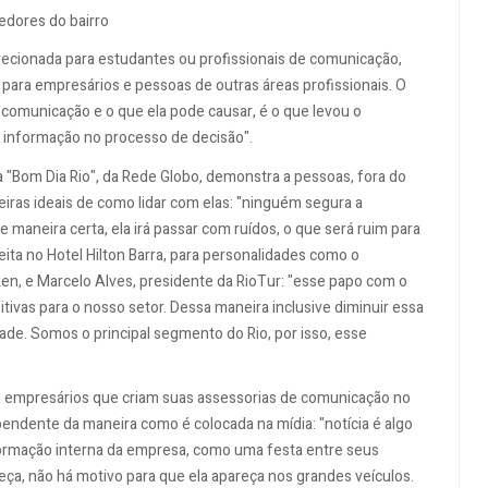
edores do bairro
irecionada para estudantes ou profissionais de comunicação,
e para empresários e pessoas de outras áreas profissionais. O
 comunicação e o que ela pode causar, é o que levou o
 da informação no processo de decisão".
 "Bom Dia Rio", da Rede Globo, demonstra a pessoas, fora do
iras ideais de como lidar com elas: "ninguém segura a
 maneira certa, ela irá passar com ruídos, o que será ruim para
ita no Hotel Hilton Barra, para personalidades como o
en, e Marcelo Alves, presidente da RioTur: "esse papo com o
sitivas para o nosso setor. Dessa maneira inclusive diminuir essa
dade. Somos o principal segmento do Rio, por isso, esse
os empresários que criam suas assessorias de comunicação no
pendente da maneira como é colocada na mídia: "notícia é algo
informação interna da empresa, como uma festa entre seus
ça, não há motivo para que ela apareça nos grandes veículos.