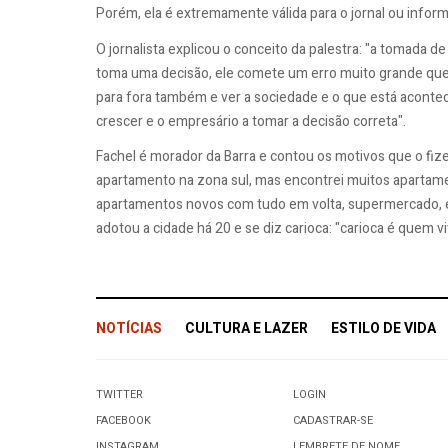
Porém, ela é extremamente válida para o jornal ou inform
O jornalista explicou o conceito da palestra: "a tomada 
toma uma decisão, ele comete um erro muito grande que 
para fora também e ver a sociedade e o que está acont
crescer e o empresário a tomar a decisão correta".
Fachel é morador da Barra e contou os motivos que o fize
apartamento na zona sul, mas encontrei muitos apartamen
apartamentos novos com tudo em volta, supermercado, esco
adotou a cidade há 20 e se diz carioca: "carioca é quem vi
NOTÍCIAS
CULTURA E LAZER
ESTILO DE VIDA
TWITTER
LOGIN
FACEBOOK
CADASTRAR-SE
INSTAGRAM
LEMBRETE DE NOME