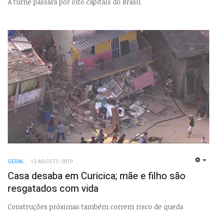
A turnê passará por oito capitais do Brasil
GERAL
12 AGOSTO 2019
EMP
Casa desaba em Curicica; mãe e filho são
resgatados com vida
Construções próximas também correm risco de queda