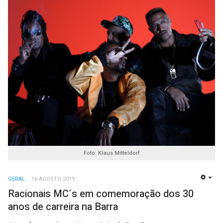
Foto: Klaus Mitteldorf
GERAL
16 AGOSTO 2019
EMP
Racionais MC´s em comemoração dos 30
anos de carreira na Barra