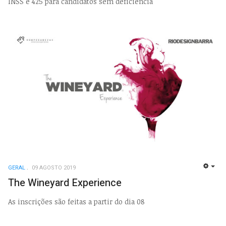
INSS e 425 para candidatos sem deficiência
GERAL
09 AGOSTO 2019
EMP
The Wineyard Experience
As inscrições são feitas a partir do dia 08