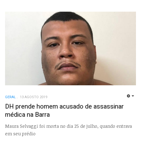
GERAL
13 AGOSTO 2019
EMP
DH prende homem acusado de assassinar
médica na Barra
Maura Selvaggi foi morta no dia 25 de julho, quando entrava
em seu prédio