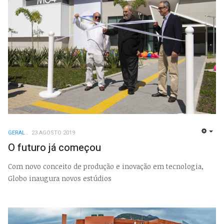
GERAL
23 AGOSTO 2019
EMP
O futuro já começou
Com novo conceito de produção e inovação em tecnologia,
Globo inaugura novos estúdios