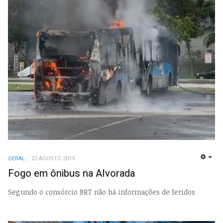
GERAL
22 AGOSTO 2019
EMP
Fogo em ônibus na Alvorada
Segundo o consórcio BRT não há informações de feridos