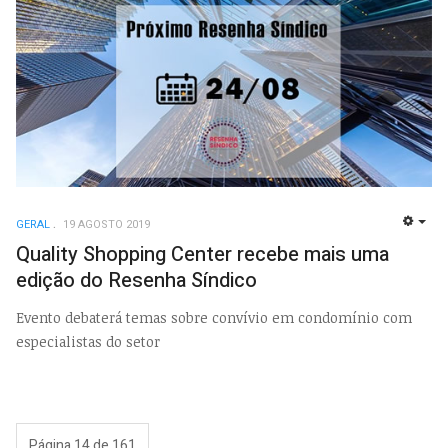
GERAL
19 AGOSTO 2019
EMP
Quality Shopping Center recebe mais uma
edição do Resenha Síndico
Evento debaterá temas sobre convívio em condomínio com
especialistas do setor
Página 14 de 161