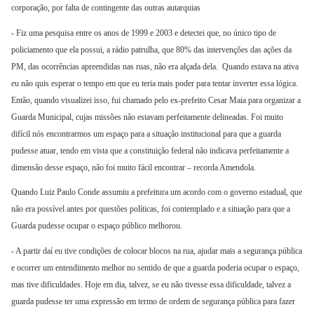
corporação, por falta de contingente das outras autarquias
- Fiz uma pesquisa entre os anos de 1999 e 2003 e detectei que, no único tipo de
policiamento que ela possui, a rádio patrulha, que 80% das intervenções das ações da
PM, das ocorrências apreendidas nas ruas, não era alçada dela. Quando estava na ativa
eu não quis esperar o tempo em que eu teria mais poder para tentar inverter essa lógica.
Então, quando visualizei isso, fui chamado pelo ex-prefeito Cesar Maia para organizar a
Guarda Municipal, cujas missões não estavam perfeitamente delineadas. Foi muito
difícil nós encontrarmos um espaço para a situação institucional para que a guarda
pudesse atuar, tendo em vista que a constituição federal não indicava perfeitamente a
dimensão desse espaço, não foi muito fácil encontrar – recorda Amendola.
Quando Luiz Paulo Conde assumiu a prefeitura um acordo com o governo estadual, que
não era possível antes por questões políticas, foi contemplado e a situação para que a
Guarda pudesse ocupar o espaço público melhorou.
- A partir daí eu tive condições de colocar blocos na rua, ajudar mais a segurança pública
e ocorrer um entendimento melhor no sentido de que a guarda poderia ocupar o espaço,
mas tive dificuldades. Hoje em dia, talvez, se eu não tivesse essa dificuldade, talvez a
guarda pudesse ter uma expressão em termo de ordem de segurança pública para fazer