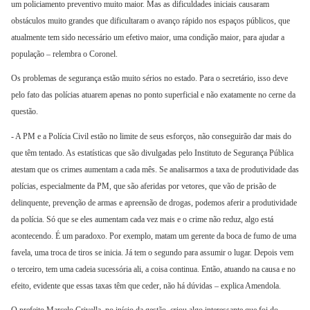
um policiamento preventivo muito maior. Mas as dificuldades iniciais causaram
obstáculos muito grandes que dificultaram o avanço rápido nos espaços públicos, que
atualmente tem sido necessário um efetivo maior, uma condição maior, para ajudar a
população – relembra o Coronel.
Os problemas de segurança estão muito sérios no estado. Para o secretário, isso deve
pelo fato das polícias atuarem apenas no ponto superficial e não exatamente no cerne da
questão.
- A PM e a Polícia Civil estão no limite de seus esforços, não conseguirão dar mais do
que têm tentado. As estatísticas que são divulgadas pelo Instituto de Segurança Pública
atestam que os crimes aumentam a cada mês. Se analisarmos a taxa de produtividade das
polícias, especialmente da PM, que são aferidas por vetores, que vão de prisão de
delinquente, prevenção de armas e apreensão de drogas, podemos aferir a produtividade
da polícia. Só que se eles aumentam cada vez mais e o crime não reduz, algo está
acontecendo. É um paradoxo. Por exemplo, matam um gerente da boca de fumo de uma
favela, uma troca de tiros se inicia. Já tem o segundo para assumir o lugar. Depois vem
o terceiro, tem uma cadeia sucessória ali, a coisa continua. Então, atuando na causa e no
efeito, evidente que essas taxas têm que ceder, não há dúvidas – explica Amendola.