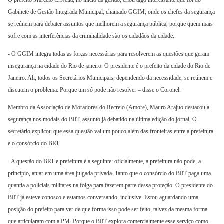
O prefeito Marcelo Crivella, no início da gestão, criou algo interessante que foi do
Gabinete de Gestão Integrada Municipal, chamado GGIM, onde os chefes da segurança
se reúnem para debater assuntos que melhorem a segurança pública, porque quem mais
sofre com as interferências da criminalidade são os cidadãos da cidade.
- O GGIM integra todas as forças necessárias para resolverem as questões que geram
insegurança na cidade do Rio de janeiro. O presidente é o prefeito da cidade do Rio de
Janeiro. Ali, todos os Secretários Municipais, dependendo da necessidade, se reúnem e
discutem o problema. Porque um só pode não resolver – disse o Coronel.
Membro da Associação de Moradores do Recreio (Amore), Mauro Arajuo destacou a
segurança nos modais do BRT, assunto já debatido na última edição do jornal. O
secretário explicou que essa questão vai um pouco além das fronteiras entre a prefeitura
e o consórcio do BRT.
- A questão do BRT e prefeitura é a seguinte: oficialmente, a prefeitura não pode, a
princípio, atuar em uma área julgada privada. Tanto que o consórcio do BRT paga uma
quantia a policiais militares na folga para fazerem parte dessa proteção. O presidente do
BRT já esteve conosco e estamos conversando, inclusive. Estou aguardando uma
posição do prefeito para ver de que forma isso pode ser feito, talvez da mesma forma
que articularam com a PM. Porque o BRT explora comercialmente esse serviço como