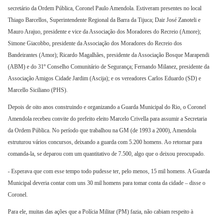
secretário da Ordem Pública, Coronel Paulo Amendola. Estiveram presentes no local
Thiago Barcellos, Superintendente Regional da Barra da Tijuca; Dair José Zanoteli e
Mauro Arajuo, presidente e vice da Associação dos Moradores do Recreio (Amore);
Simone Giacobbo, presidente da Associação dos Moradores do Recreio dos
Bandeirantes (Amor); Ricardo Magalhães, presidente da Associação Bosque Marapendi
(ABM) e do 31º Conselho Comunitário de Segurança; Fernando Milanez, presidente da
Associação Amigos Cidade Jardim (Ascija); e os vereadores Carlos Eduardo (SD) e
Marcello Siciliano (PHS).
Depois de oito anos construindo e organizando a Guarda Municipal do Rio, o Coronel
Amendola recebeu convite do prefeito eleito Marcelo Crivella para assumir a Secretaria
da Ordem Pública. No período que trabalhou na GM (de 1993 a 2000), Amendola
estruturou vários concursos, deixando a guarda com 5.200 homens. Ao retornar para
comanda-la, se deparou com um quantitativo de 7.500, algo que o deixou preocupado.
- Esperava que com esse tempo todo pudesse ter, pelo menos, 15 mil homens. A Guarda
Municipal deveria contar com uns 30 mil homens para tomar conta da cidade – disse o
Coronel.
Para ele, muitas das ações que a Polícia Militar (PM) fazia, não cabiam respeito à