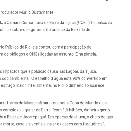
EMPTY
 procurador Murilo Bustamante
 a Câmara Comunitária da Barra da Tijuca (CCBT) foi palco, na
público sobre o esgotamento público da Baixada de
io Público do Rio, ela contou com a participação de
m de biólogos e ONGs ligadas ao assunto. E na plateia,
os impactos que a poluição causa nas Lagoas da Tijuca,
so socioambiental. O espelho d´água está 90% convertido em
o estrago maior. Infelizmente, no Rio, o dinheiro só aparece
 a reforma do Maracanã para receber a Copa do Mundo e os
 complexo lagunar da Barra: “com 1,6 bilhões, dinheiro gasto
oda a Bacia de Jacarepaguá. Em épocas de chuva, o cheio de gás
a morte, caso ela venha a inalar os gases com frequência”.