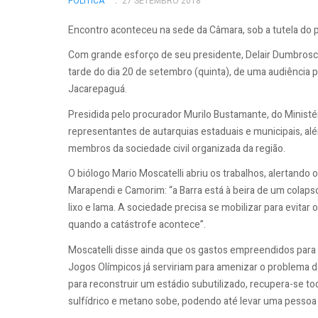
POLÍTICA
27 SETEMBRO 2018
Encontro aconteceu na sede da Câmara, sob a tutela do
Com grande esforço de seu presidente, Delair Dumbrosck,
tarde do dia 20 de setembro (quinta), de uma audiência 
Jacarepaguá.
Presidida pelo procurador Murilo Bustamante, do Ministér
representantes de autarquias estaduais e municipais, alé
membros da sociedade civil organizada da região.
O biólogo Mario Moscatelli abriu os trabalhos, alertando 
Marapendi e Camorim: “a Barra está à beira de um colap
lixo e lama. A sociedade precisa se mobilizar para evitar 
quando a catástrofe acontece”.
Moscatelli disse ainda que os gastos empreendidos para
Jogos Olímpicos já serviriam para amenizar o problema do
para reconstruir um estádio subutilizado, recupera-se t
sulfídrico e metano sobe, podendo até levar uma pessoa 