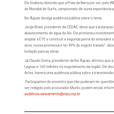
Ele finalizou dizendo que a Praia da Barra por ser, pelo I
do Mundial de Surfe, campeonato de suma importância par
Rio Águas divulga audiência pública sobre o tema
Jorge Briad, presidente da CEDAE, disse que a autarquia 
abastecimento de água do Rio. Ele prometeu investimen
ampliar a ETE e construir a segunda perna do emissário s
anos, nossa promessa é ter 99% do esgoto tratado”, dis
licitação para as obras.
Já Claudio Dutra, presidente da Rio Águas, afirmou que
Lagoas e 160 milhões no esgotamento da região. Ele divul
Artes, haverá uma audiência pública sobre a transmissã
Participantes do encontro que não puderam ter questõe
ser redigido pelo procurador Murilo, podem enviar inform
audiê
ncia.saneamento@mprj.mp.br