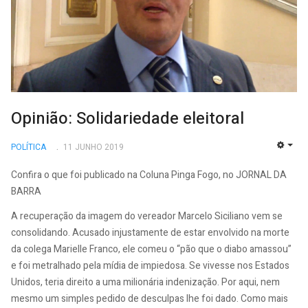
Opinião: Solidariedade eleitoral
POLÍTICA
11 JUNHO 2019
EMP
Confira o que foi publicado na Coluna Pinga Fogo, no JORNAL DA
BARRA
A recuperação da imagem do vereador Marcelo Siciliano vem se
consolidando. Acusado injustamente de estar envolvido na morte
da colega Marielle Franco, ele comeu o “pão que o diabo amassou”
e foi metralhado pela mídia de impiedosa. Se vivesse nos Estados
Unidos, teria direito a uma milionária indenização. Por aqui, nem
mesmo um simples pedido de desculpas lhe foi dado. Como mais