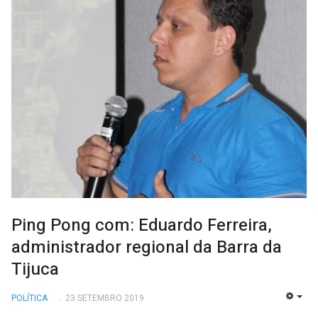
Ping Pong com: Eduardo Ferreira,
administrador regional da Barra da
Tijuca
POLÍTICA
23 SETEMBRO 2019
EMP