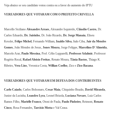
Veja abaixo se seu candidato votou contra ou a favor do aumento do IPTU
VEREADORES QUE VOTARAM COM O PREFEITO CRIVELLA
Marcello Siciliano
Alexandre Arraes
, Alexandre Isquierdo,
Cláudio Castro
, Dr.
Carlos Eduardo,
Dr. Jairinho
, Dr. João Ricardo,
Dr. Jorge Manaia
, Eliseu
Kessler,
Felipe Michel
, Fernando William,
Inaldo Silva
, Italo Ciba,
Jair da Mendes
Gomes
, João Mendes de Jesus,
Jones Moura
, Jorge Felippe,
Marcelino D' Almeida
,
Marcelo Arar,
Paulo Messina
, Prof. Célio Lupparelli,
Professor Adalmir
, Professor
Rogério Rocal,
Rafael Aloisio Freitas
, Renato Moura,
Tânia Bastos
, Thiago K.
Ribeiro,
Vera Lins
, Veronica Costa,
Willian Coelho
, Zico e
Zico Bacana
.
VEREADORES QUE VOTARAM EM DEFESA DOS CONTRIBUINTES
Carlo Caiado
, Carlos Bolsonaro,
Cesar Maia
, Chiquinho Brazão,
David Miranda
,
Junior da Lucinha,
Leandro Lyra
, Leonel Brizola,
Luciana Novaes
, Luiz Carlos
Ramos Filho,
Marielle Franco
, Otoni de Paula,
Paulo Pinheiro
, Reimont,
Renato
Cinco
, Rosa Fernandes,
Tarcísio Motta
e Val Ceasa.