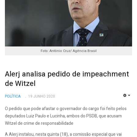
Foto: Antônio Cruz/ Agência Brasil
Alerj analisa pedido de impeachment
de Witzel
POLÍTICA
19 JUNHO 2020
EMP
O pedido que pode afastar o governador do cargo foi feito pelos
deputados Luiz Paulo e Lucinha, ambos do PSDB, que acusam
Witzel de crime de responsabilidade
A Alerj instalou, nesta quinta (18), a comissão especial que vai