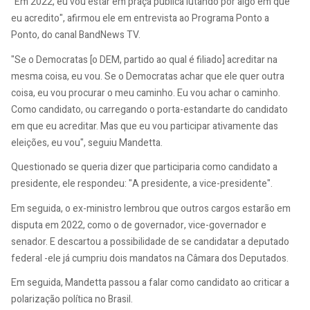
"Em 2022, eu vou estar em praça pública lutando por algo em que
eu acredito", afirmou ele em entrevista ao Programa Ponto a
Ponto, do canal BandNews TV.
"Se o Democratas [o DEM, partido ao qual é filiado] acreditar na
mesma coisa, eu vou. Se o Democratas achar que ele quer outra
coisa, eu vou procurar o meu caminho. Eu vou achar o caminho.
Como candidato, ou carregando o porta-estandarte do candidato
em que eu acreditar. Mas que eu vou participar ativamente das
eleições, eu vou", seguiu Mandetta.
Questionado se queria dizer que participaria como candidato a
presidente, ele respondeu: "A presidente, a vice-presidente".
Em seguida, o ex-ministro lembrou que outros cargos estarão em
disputa em 2022, como o de governador, vice-governador e
senador. E descartou a possibilidade de se candidatar a deputado
federal -ele já cumpriu dois mandatos na Câmara dos Deputados.
Em seguida, Mandetta passou a falar como candidato ao criticar a
polarização política no Brasil.