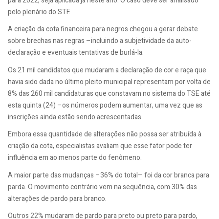
para 2022, seja aplicada já neste ano. O caso deve ser analisado
pelo plenário do STF.
A criação da cota financeira para negros chegou a gerar debate
sobre brechas nas regras –incluindo a subjetividade da auto-
declaração e eventuais tentativas de burlá-la.
Os 21 mil candidatos que mudaram a declaração de cor e raça que
havia sido dada no último pleito municipal representam por volta de
8% das 260 mil candidaturas que constavam no sistema do TSE até
esta quinta (24) –os números podem aumentar, uma vez que as
inscrições ainda estão sendo acrescentadas.
Embora essa quantidade de alterações não possa ser atribuída à
criação da cota, especialistas avaliam que esse fator pode ter
influência em ao menos parte do fenômeno.
A maior parte das mudanças –36% do total– foi da cor branca para
parda. O movimento contrário vem na sequência, com 30% das
alterações de pardo para branco.
Outros 22% mudaram de pardo para preto ou preto para pardo,