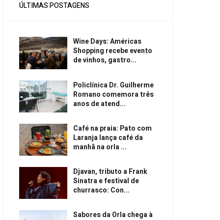
ÚLTIMAS POSTAGENS
Wine Days: Américas
Shopping recebe evento
de vinhos, gastro...
Policlínica Dr. Guilherme
Romano comemora três
anos de atend...
Café na praia: Pato com
Laranja lança café da
manhã na orla ...
Djavan, tributo a Frank
Sinatra e festival de
churrasco: Con...
Sabores da Orla chega à