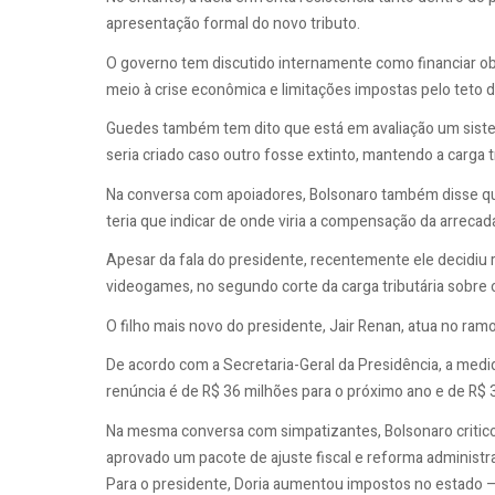
apresentação formal do novo tributo.
O governo tem discutido internamente como financiar ob
meio à crise econômica e limitações impostas pelo teto d
Guedes também tem dito que está em avaliação um sistem
seria criado caso outro fosse extinto, mantendo a carga tr
Na conversa com apoiadores, Bolsonaro também disse que n
teria que indicar de onde viria a compensação da arrecad
Apesar da fala do presidente, recentemente ele decidiu r
videogames, no segundo corte da carga tributária sobre 
O filho mais novo do presidente, Jair Renan, atua no ram
De acordo com a Secretaria-Geral da Presidência, a medi
renúncia é de R$ 36 milhões para o próximo ano e de R$ 
Na mesma conversa com simpatizantes, Bolsonaro critico
aprovado um pacote de ajuste fiscal e reforma administra
Para o presidente, Doria aumentou impostos no estado –