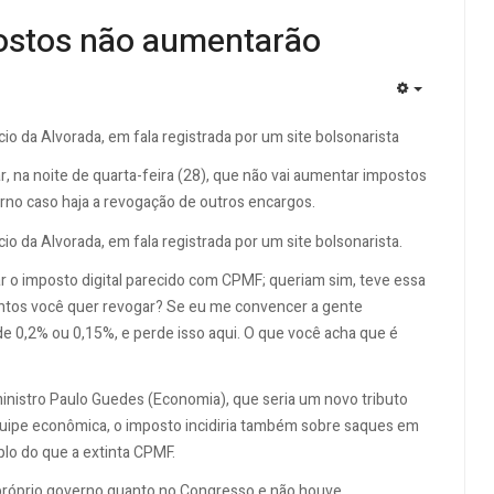
ostos não aumentarão
EMPTY
o da Alvorada, em fala registrada por um site bolsonarista
r, na noite de quarta-feira (28), que não vai aumentar impostos
erno caso haja a revogação de outros encargos.
o da Alvorada, em fala registrada por um site bolsonarista.
r o imposto digital parecido com CPMF; queriam sim, teve essa
 quantos você quer revogar? Se eu me convencer a gente
l de 0,2% ou 0,15%, e perde isso aqui. O que você acha que é
ministro Paulo Guedes (Economia), que seria um novo tributo
quipe econômica, o imposto incidiria também sobre saques em
lo do que a extinta CPMF.
o próprio governo quanto no Congresso e não houve