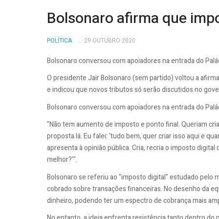
Bolsonaro afirma que imp
POLÍTICA
29 OUTUBRO 2020
Bolsonaro conversou com apoiadores na entrada do Paláci
O presidente Jair Bolsonaro (sem partido) voltou a afirma
e indicou que novos tributos só serão discutidos no gov
Bolsonaro conversou com apoiadores na entrada do Paláci
"Não tem aumento de imposto e ponto final. Queriam cria
proposta lá. Eu falei: 'tudo bem, quer criar isso aqui e
apresenta à opinião pública. Cria, recria o imposto digita
melhor?'".
Bolsonaro se referiu ao "imposto digital" estudado pelo 
cobrado sobre transações financeiras. No desenho da e
dinheiro, podendo ter um espectro de cobrança mais amp
No entanto, a ideia enfrenta resistência tanto dentro d