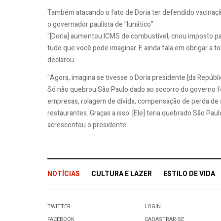
Também atacando o fato de Doria ter defendido vacinaçã
o governador paulista de "lunático".
"[Doria] aumentou ICMS de combustível, criou imposto p
tudo que você pode imaginar. E ainda fala em obrigar a tom
declarou.
"Agora, imagina se tivesse o Doria presidente [da Repúbli
Só não quebrou São Paulo dado ao socorro do governo fed
empresas, rolagem de dívida, compensação de perda de 
restaurantes. Graças a isso. [Ele] teria quebrado São Pa
acrescentou o presidente.
NOTÍCIAS
CULTURA E LAZER
ESTILO DE VIDA
TWITTER
LOGIN
FACEBOOK
CADASTRAR-SE