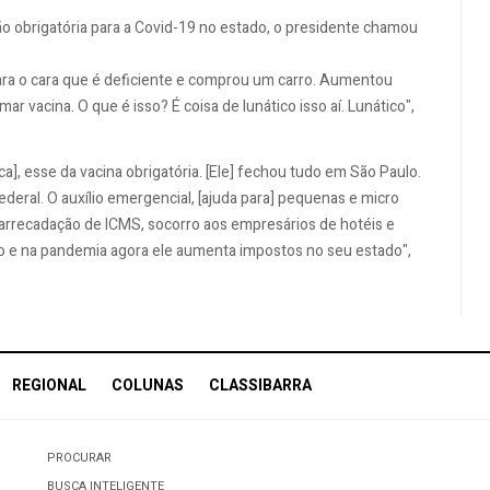
o obrigatória para a Covid-19 no estado, o presidente chamou
ara o cara que é deficiente e comprou um carro. Aumentou
ar vacina. O que é isso? É coisa de lunático isso aí. Lunático",
ca], esse da vacina obrigatória. [Ele] fechou tudo em São Paulo.
eral. O auxílio emergencial, [ajuda para] pequenas e micro
arrecadação de ICMS, socorro aos empresários de hotéis e
ulo e na pandemia agora ele aumenta impostos no seu estado",
REGIONAL
COLUNAS
CLASSIBARRA
PROCURAR
BUSCA INTELIGENTE