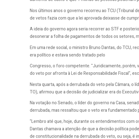
Nos últimos anos o governo recorreu ao TCU (Tribunal 
de vetos fazia com que a lei aprovada deixasse de cumprir
A ideia do governo agora seria recorrer ao STF e poste
desonerar a folha de pagamentos de todos os setores, 
Em uma rede social, o ministro Bruno Dantas, do TCU, re
era político e estava sendo tratado pelo
Congresso, o foro competente. "Juridicamente, porém, ve
do veto por afronta à Lei de Responsabilidade Fiscal", es
Nesta quarta, após a derrubada do veto pela Câmara, o 
TO), afirmou que a decisão de judicializar era do Executiv
Na votação no Senado, o líder do governo na Casa, sena
derrubada, mas ressaltou que o veto era fundamentado p
"Lembro até que, hoje, durante os entendimentos com os 
Dantas chamava a atenção de que a decisão política pode
de constitucionalidade na derrubada do veto, ou seja, é 