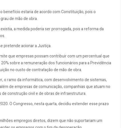
 benefício estaria de acordo com Constituição, pois o
o grau de mão de obra.
xistia, a medida poderia ser prorrogada, pois a reforma da
os.
e pretende acionar a Justiça.
ermite que empresas possam contribuir com um percentual que
e 20% sobre a remuneração dos funcionários para a Previdência
nuição no custo de contratação de mão de obra.
er, o ramo da informática, com desenvolvimento de sistemas,
s, além de empresas de comunicação, companhias que atuam no
de construção civil e de obras de infraestrutura.
2020. O Congresso, nesta quarta, decidiu estender esse prazo
milhões empregos diretos, dizem que não suportariam um
perder os empregos com o fim da desoneração.