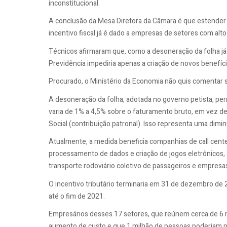
inconstitucional.
A conclusão da Mesa Diretora da Câmara é que estender o
incentivo fiscal já é dado a empresas de setores com alt
Técnicos afirmaram que, como a desoneração da folha já e
Previdência impediria apenas a criação de novos benefíci
Procurado, o Ministério da Economia não quis comentar s
A desoneração da folha, adotada no governo petista, p
varia de 1% a 4,5% sobre o faturamento bruto, em vez d
Social (contribuição patronal). Isso representa uma dimi
Atualmente, a medida beneficia companhias de call cent
processamento de dados e criação de jogos eletrônico
transporte rodoviário coletivo de passageiros e empresas 
O incentivo tributário terminaria em 31 de dezembro de 
até o fim de 2021.
Empresários desses 17 setores, que reúnem cerca de 6 
aumento de custo e que 1 milhão de pessoas poderiam 