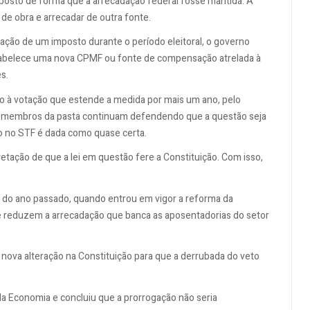
imposto de forma que a arrecadação federal fosse mantida. A
o de obra e arrecadar de outra fonte.
ação de um imposto durante o período eleitoral, o governo
stabelece uma nova CPMF ou fonte de compensação atrelada à
s.
to à votação que estende a medida por mais um ano, pelo
e membros da pasta continuam defendendo que a questão seja
ção no STF é dada como quase certa.
retação de que a lei em questão fere a Constituição. Com isso,
do ano passado, quando entrou em vigor a reforma da
e reduzem a arrecadação que banca as aposentadorias do setor
 nova alteração na Constituição para que a derrubada do veto
a Economia e concluiu que a prorrogação não seria