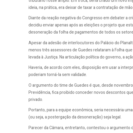
tributário fosse amplo. Em troca, seria criado um novo 
ideia, na prática, era deixar de taxar a contratação de mã
Diante da reação negativa do Congresso em debater a cri
decidiu enviar apenas após as eleições o projeto que e
desoneração da folha de pagamentos de todos os setore
Apesar da adesão de interlocutores do Palácio do Planal
menos três assessores de Guedes relataram à Folha qu
levada à Justiça. Na articulação política do governo, a a
Haveria, de acordo com eles, disposição em usar a interp
poderiam torná-la sem validade.
O argumento do time de Guedes é que, desde novembro 
Previdência, fica proibido conceder novos descontos qu
privado.
Portanto, para a equipe econômica, seria necessária uma
(ou seja, a postergação da desoneração) seja legal.
Parecer da Câmara, entretanto, contestou o argumento d