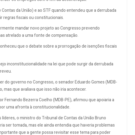
de Contas da União) e ao STF quando entendeu que a derrubada
 regras fiscais ou constitucionais.
riormente mandar novo projeto ao Congresso prevendo
mas atrelado a uma fonte de compensação.
conheceu que o debate sobre a prorrogação de isenções fiscais
jo inconstitucionalidade na lei que pode surgir da derrubada
creveu.
líder do governo no Congresso, o senador Eduardo Gomes (MDB-
o, mas que avaliava que isso não iria acontecer.
dor Fernando Bezerra Coelho (MDB-PE), afirmou que apoiaria a
or uma afronta à constitucionalidade.
líderes, o ministro do Tribunal de Contas da União Bruno
ria ser tomada, mas ele ainda entendia que haveria problemas
importante que a gente possa revisitar esse tema para poder