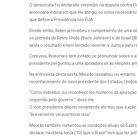
O democrata foi declarado vencedor na disputa contra D
americana indicarem que ele atingiu os votos necessários 
que define a Presidência nos EUA.
Desde então, Biden já recebeu o cumprimento de uma sér
os premiês do Reino Unido (Boris Johnson) e de Israel 
ainda o resultado e tem tentado recorrer à Justiça para re
Com isso, Bolsonaro tem evitado se pronunciar sobre o ass
presidente perguntou a uma apoiadora se as eleições am
Na entrevista desta sexta, Mourão ressaltou, no entanto,
reconhecimento do novo presidente dos Estados Unidos, 
"Como indivíduo, eu reconheço [os números da apuração 
respondo pelo governo", disse ele.
O vice-presidente depois novamente afirmou que a ação
"brevemente vai acontecer isso".
Mourão também comentou as condições atuais do Exércit
declarar na última terça (10) que o Brasil "tem que ter p