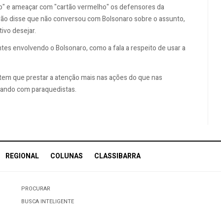
rio" e ameaçar com "cartão vermelho" os defensores da
rão disse que não conversou com Bolsonaro sobre o assunto,
ivo desejar.
s envolvendo o Bolsonaro, como a fala a respeito de usar a
e tem que prestar a atenção mais nas ações do que nas
arando com paraquedistas.
REGIONAL
COLUNAS
CLASSIBARRA
PROCURAR
BUSCA INTELIGENTE