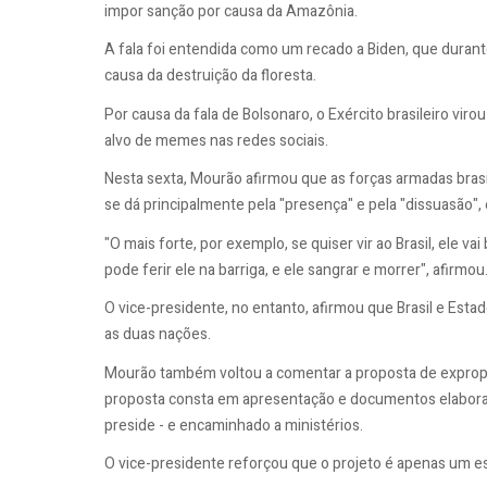
impor sanção por causa da Amazônia.
A fala foi entendida como um recado a Biden, que duran
causa da destruição da floresta.
Por causa da fala de Bolsonaro, o Exército brasileiro vir
alvo de memes nas redes sociais.
Nesta sexta, Mourão afirmou que as forças armadas brasil
se dá principalmente pela "presença" e pela "dissuasão",
"O mais forte, por exemplo, se quiser vir ao Brasil, ele 
pode ferir ele na barriga, e ele sangrar e morrer", afirmou
O vice-presidente, no entanto, afirmou que Brasil e Est
as duas nações.
Mourão também voltou a comentar a proposta de expropri
proposta consta em apresentação e documentos elaborad
preside - e encaminhado a ministérios.
O vice-presidente reforçou que o projeto é apenas um e