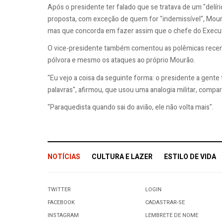
Após o presidente ter falado que se tratava de um "delí
proposta, com exceção de quem for "indemissível", Mou
mas que concorda em fazer assim que o chefe do Execut
O vice-presidente também comentou as polêmicas recente
pólvora e mesmo os ataques ao próprio Mourão.
"Eu vejo a coisa da seguinte forma: o presidente a gent
palavras", afirmou, que usou uma analogia militar, comp
"Paraquedista quando sai do avião, ele não volta mais".
NOTÍCIAS
CULTURA E LAZER
ESTILO DE VIDA
TWITTER
LOGIN
FACEBOOK
CADASTRAR-SE
INSTAGRAM
LEMBRETE DE NOME