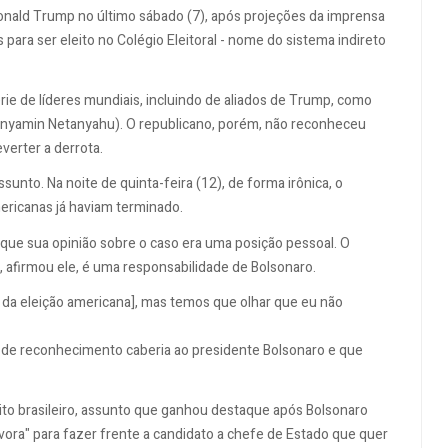
onald Trump no último sábado (7), após projeções da imprensa
para ser eleito no Colégio Eleitoral - nome do sistema indireto
ie de líderes mundiais, incluindo de aliados de Trump, como
(Binyamin Netanyahu). O republicano, porém, não reconheceu
verter a derrota.
unto. Na noite de quinta-feira (12), de forma irônica, o
ericanas já haviam terminado.
 que sua opinião sobre o caso era uma posição pessoal. O
afirmou ele, é uma responsabilidade de Bolsonaro.
da eleição americana], mas temos que olhar que eu não
 de reconhecimento caberia ao presidente Bolsonaro e que
o brasileiro, assunto que ganhou destaque após Bolsonaro
ólvora" para fazer frente a candidato a chefe de Estado que quer