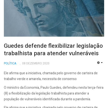
Guedes defende flexibilizar legislação
trabalhista para atender vulneráveis
POLÍTICA
08 DEZEMBRO 2020
EMP
Ele afirma que a iniciativa, chamada pelo governo de carteira de
trabalho verde e amarela, necessita de consenso
O ministro da Economia, Paulo Guedes, defendeu nesta terça-feira
(8) a flexibilização da legislação trabalhista para atender a
população de vulneráveis identificada durante a pandemia.
Ele afirma que a iniciativa, chamada pelo governo de carteira de