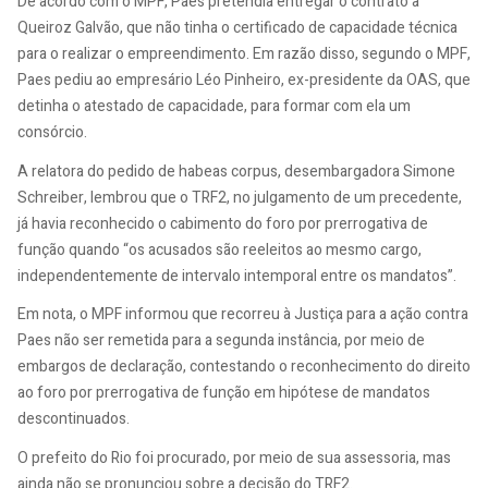
De acordo com o MPF, Paes pretendia entregar o contrato à
Queiroz Galvão, que não tinha o certificado de capacidade técnica
para o realizar o empreendimento. Em razão disso, segundo o MPF,
Paes pediu ao empresário Léo Pinheiro, ex-presidente da OAS, que
detinha o atestado de capacidade, para formar com ela um
consórcio.
A relatora do pedido de habeas corpus, desembargadora Simone
Schreiber, lembrou que o TRF2, no julgamento de um precedente,
já havia reconhecido o cabimento do foro por prerrogativa de
função quando “os acusados são reeleitos ao mesmo cargo,
independentemente de intervalo intemporal entre os mandatos”.
Em nota, o MPF informou que recorreu à Justiça para a ação contra
Paes não ser remetida para a segunda instância, por meio de
embargos de declaração, contestando o reconhecimento do direito
ao foro por prerrogativa de função em hipótese de mandatos
descontinuados.
O prefeito do Rio foi procurado, por meio de sua assessoria, mas
ainda não se pronunciou sobre a decisão do TRF2.