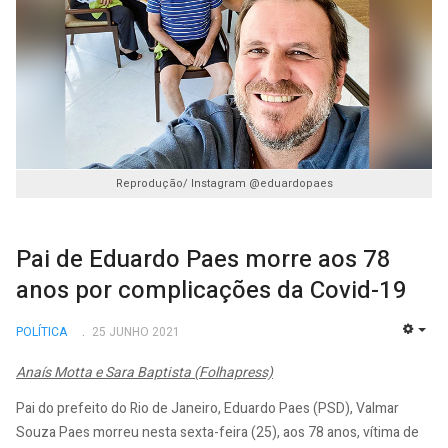
Reprodução/ Instagram @eduardopaes
Pai de Eduardo Paes morre aos 78
anos por complicações da Covid-19
POLÍTICA
25 JUNHO 2021
EMP
Anaís Motta e Sara Baptista (Folhapress)
Pai do prefeito do Rio de Janeiro, Eduardo Paes (PSD), Valmar
Souza Paes morreu nesta sexta-feira (25), aos 78 anos, vítima de