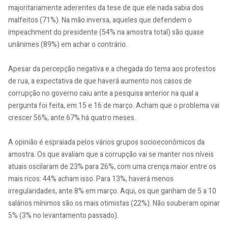
majoritariamente aderentes da tese de que ele nada sabia dos
malfeitos (71%). Na mão inversa, aqueles que defendem o
impeachment do presidente (54% na amostra total) são quase
unânimes (89%) em achar o contrário.
Apesar da percepção negativa e a chegada do tema aos protestos
de rua, a expectativa de que haverá aumento nos casos de
corrupção no governo caiu ante a pesquisa anterior na qual a
pergunta foi feita, em 15 e 16 de março. Acham que o problema vai
crescer 56%, ante 67% há quatro meses.
A opinião é espraiada pelos vários grupos socioeconômicos da
amostra. Os que avaliam que a corrupção vai se manter nos níveis
atuais oscilaram de 23% para 26%, com uma crença maior entre os
mais ricos: 44% acham isso. Para 13%, haverá menos
irregularidades, ante 8% em março. Aqui, os que ganham de 5 a 10
salários mínimos são os mais otimistas (22%). Não souberam opinar
5% (3% no levantamento passado).