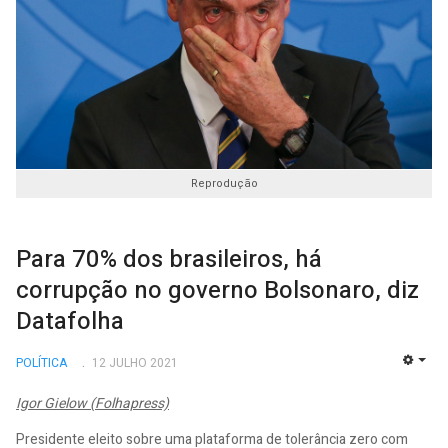
Reprodução
Para 70% dos brasileiros, há
corrupção no governo Bolsonaro, diz
Datafolha
POLÍTICA
12 JULHO 2021
EMP
Igor Gielow (Folhapress)
Presidente eleito sobre uma plataforma de tolerância zero com