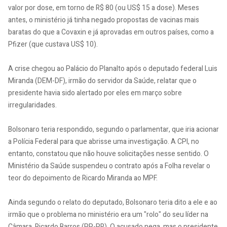
valor por dose, em torno de R$ 80 (ou US$ 15 a dose). Meses
antes, o ministério já tinha negado propostas de vacinas mais
baratas do que a Covaxin e já aprovadas em outros países, como a
Pfizer (que custava US$ 10).
A crise chegou ao Palácio do Planalto após o deputado federal Luis
Miranda (DEM-DF), irmão do servidor da Saúde, relatar que o
presidente havia sido alertado por eles em março sobre
irregularidades.
Bolsonaro teria respondido, segundo o parlamentar, que iria acionar
a Polícia Federal para que abrisse uma investigação. A CPI, no
entanto, constatou que não houve solicitações nesse sentido. O
Ministério da Saúde suspendeu o contrato após a Folha revelar o
teor do depoimento de Ricardo Miranda ao MPF.
Ainda segundo o relato do deputado, Bolsonaro teria dito a ele e ao
irmão que o problema no ministério era um "rolo" do seu líder na
Câmara, Ricardo Barros (PP-PR). O acusado nega, mas o presidente