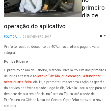
no
primeiro
dia de
operação do aplicativo
POLÍTICA
01 NOVEMBRO 2017
EMP
Prefeito recebeu desconto de 40%, mas preferiu pagar o valor
integral
Por Ive Ribeiro
O prefeito do Rio de Janeiro, Marcelo Crivella, foi um dos primeiros
usuários a testar o
aplicativo Táxi Rio, que começou a funcionar
nesta quarta-feira
, dia 1º, e promete uma reformulação da gestão
do serviço de táxi na cidade. Logo às 6h, Crivella usou o app para se
deslocar de sua residência, na Barra da Tijuca, até a sede da
Prefeitura, na Cidade Nova, no Centro. O prefeito aprovou o novo
sistema.