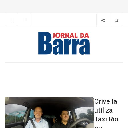
Crivella
utiliza
Taxi Rio