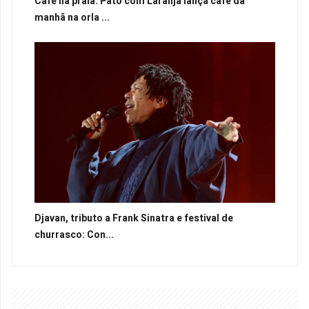
Café na praia: Pato com Laranja lança café da
manhã na orla ...
Djavan, tributo a Frank Sinatra e festival de
churrasco: Con...