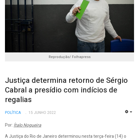
Reprodução/ Folhapress
Justiça determina retorno de Sérgio
Cabral a presídio com indícios de
regalias
POLÍTICA
15 JUNHO 2022
EMP
Por:
Ítalo Nogueira
A Justiça do Rio de Janeiro determinou nesta terça-feira (14) o