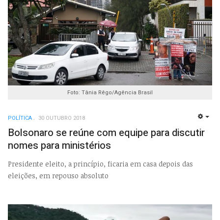
Foto: Tânia Rêgo/Agência Brasil
POLÍTICA
30 OUTUBRO 2018
EMP
Bolsonaro se reúne com equipe para discutir
nomes para ministérios
Presidente eleito, a princípio, ficaria em casa depois das
eleições, em repouso absoluto