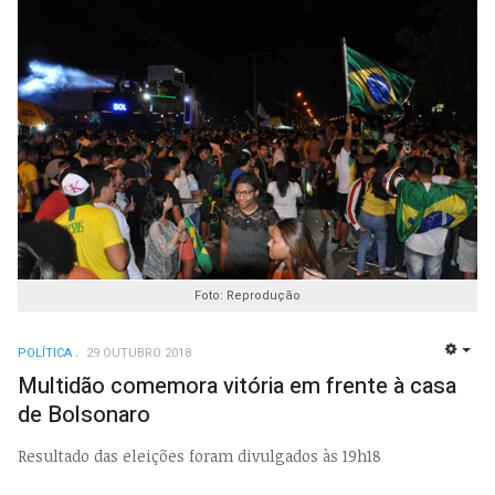
Foto: Reprodução
POLÍTICA
29 OUTUBRO 2018
EMP
Multidão comemora vitória em frente à casa
de Bolsonaro
Resultado das eleições foram divulgados às 19h18