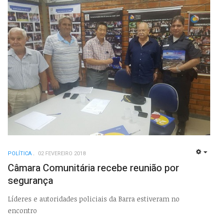
POLÍTICA
02 FEVEREIRO 2018
EMP
Câmara Comunitária recebe reunião por
segurança
Líderes e autoridades policiais da Barra estiveram no
encontro