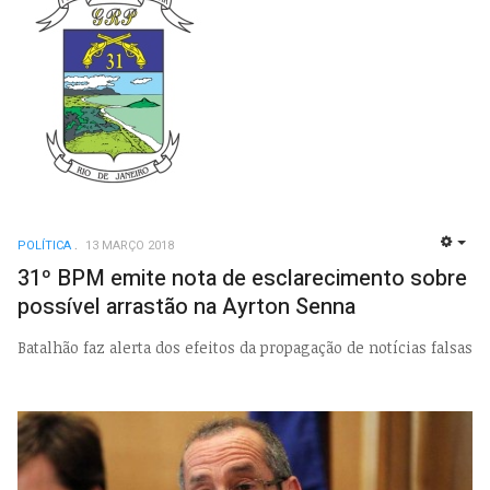
POLÍTICA
13 MARÇO 2018
EMP
31º BPM emite nota de esclarecimento sobre
possível arrastão na Ayrton Senna
Batalhão faz alerta dos efeitos da propagação de notícias falsas