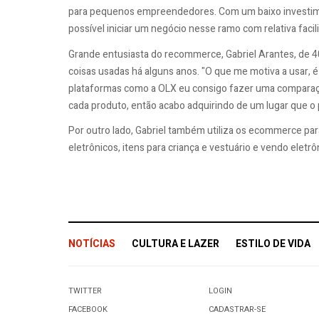
para pequenos empreendedores. Com um baixo investimento
possível iniciar um negócio nesse ramo com relativa facil
Grande entusiasta do recommerce, Gabriel Arantes, de 40 
coisas usadas há alguns anos. "O que me motiva a usar, 
plataformas como a OLX eu consigo fazer uma comparaç
cada produto, então acabo adquirindo de um lugar que o 
Por outro lado, Gabriel também utiliza os ecommerce pa
eletrônicos, itens para criança e vestuário e vendo eletrôn
NOTÍCIAS
CULTURA E LAZER
ESTILO DE VIDA
TWITTER
LOGIN
FACEBOOK
CADASTRAR-SE