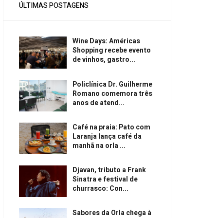
ÚLTIMAS POSTAGENS
Wine Days: Américas
Shopping recebe evento
de vinhos, gastro...
Policlínica Dr. Guilherme
Romano comemora três
anos de atend...
Café na praia: Pato com
Laranja lança café da
manhã na orla ...
Djavan, tributo a Frank
Sinatra e festival de
churrasco: Con...
Sabores da Orla chega à