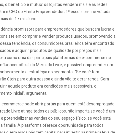
, o benefício é mútuo: os lojistas vendem mais e as redes
bém é CEO do Efeito Empreendedor, 1ª escola on-line voltada
ais de 17 mil alunos.
ência promissora para empreendedores que buscam lucrar e
o consiste em comprar e vender produtos usados, promovendo a
o dessa tendência, os consumidores brasileiros têm encontrado
usados e adquirir produtos de qualidade por preços mais
leceu como uma das principais plataformas de e-commerce no
influencer oficial do Mercado Livre, é possível empreender em
conhecimento e estratégia no segmento. “Se você tem
rão úteis para outra pessoa e ainda vão te gerar renda. Com
uirir aquele produto em condições mais acessíveis, o
ento inicial”, argumenta.
o o ecommerce pode abrir portas para quem está desempregado
rcado Livre atinge todos os públicos, não importa se você é um
 e potencializar as vendas do seu espaço físico, se você está
 família. A plataforma oferece oportunidade para todos,
a quem ainda não tem capital para investir na primeira leva de