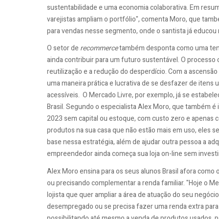
sustentabilidade e uma economia colaborativa. Em resumo
varejistas ampliam o portfólio", comenta Moro, que tam
para vendas nesse segmento, onde o santista já educou m
O setor de
recommerce
também desponta como uma tend
ainda contribuir para um futuro sustentável. O process
reutilização e a redução do desperdício. Com a ascensã
uma maneira prática e lucrativa de se desfazer de itens 
acessíveis. O Mercado Livre, por exemplo, já se estabe
Brasil. Segundo o especialista Alex Moro, que também é 
2023 sem capital ou estoque, com custo zero e apenas 
produtos na sua casa que não estão mais em uso, eles se
base nessa estratégia, além de ajudar outra pessoa a adq
empreendedor ainda começa sua loja on-line sem investim
Alex Moro ensina para os seus alunos Brasil afora com
ou precisando complementar a renda familiar. "Hoje o Me
lojista que quer ampliar a área de atuação do seu negócio
desempregado ou se precisa fazer uma renda extra para a
possibilitando até mesmo a venda de produtos usados, par