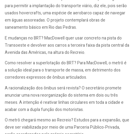
para permitir a implantação do transporte viário, diz ele, pois serão
usados hovercrafts, uma espécie de aerobarco capaz de navegar
em águas assoreadas. O projeto contemplará obras de
saneamento básico em Rio das Pedras.
E mudanças no BRT? MacDowell quer usar concreto na pista do
Transoeste e devolver aos carros a terceira faixa da pista central da
Avenida das Américas, na altura do Recreio.
Como resolver a superlotação do BRT? Para MacDowell, o metrô é
a solução ideal para o transporte de massa, em detrimento dos
corredores expressos de ônibus articulados.
A racionalização dos ônibus será revista? O secretário promete
anunciar uma nova reorganização do sistema em dois ou três
meses. A intenção é reativar linhas circulares em toda a cidade e
acabar com a dupla função dos motoristas.
O metrô chegará mesmo ao Recreio? Estudos para a expansão, que
deve ser viabilizada por meio de uma Parceria Público-Privada,