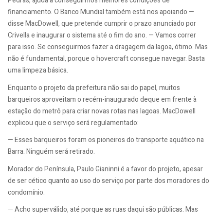
Pedras, ajuda a conseguirmos melhores condições de
financiamento. O Banco Mundial também está nos apoiando —
disse MacDowell, que pretende cumprir o prazo anunciado por
Crivella e inaugurar o sistema até o fim do ano. — Vamos correr
para isso. Se conseguirmos fazer a dragagem da lagoa, ótimo. Mas
não é fundamental, porque o hovercraft consegue navegar. Basta
uma limpeza básica.
Enquanto o projeto da prefeitura não sai do papel, muitos
barqueiros aproveitam o recém-inaugurado deque em frente à
estação do metrô para criar novas rotas nas lagoas. MacDowell
explicou que o serviço será regulamentado:
— Esses barqueiros foram os pioneiros do transporte aquático na
Barra. Ninguém será retirado.
Morador do Península, Paulo Gianinni é a favor do projeto, apesar
de ser cético quanto ao uso do serviço por parte dos moradores do
condomínio.
— Acho superválido, até porque as ruas daqui são públicas. Mas