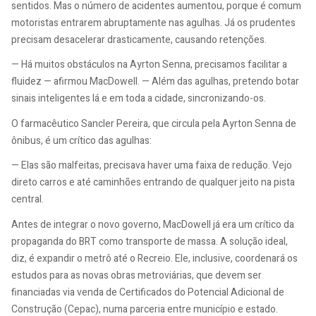
sentidos. Mas o número de acidentes aumentou, porque é comum
motoristas entrarem abruptamente nas agulhas. Já os prudentes
precisam desacelerar drasticamente, causando retenções.
— Há muitos obstáculos na Ayrton Senna, precisamos facilitar a
fluidez — afirmou MacDowell. — Além das agulhas, pretendo botar
sinais inteligentes lá e em toda a cidade, sincronizando-os.
O farmacêutico Sancler Pereira, que circula pela Ayrton Senna de
ônibus, é um crítico das agulhas:
— Elas são malfeitas, precisava haver uma faixa de redução. Vejo
direto carros e até caminhões entrando de qualquer jeito na pista
central.
Antes de integrar o novo governo, MacDowell já era um crítico da
propaganda do BRT como transporte de massa. A solução ideal,
diz, é expandir o metrô até o Recreio. Ele, inclusive, coordenará os
estudos para as novas obras metroviárias, que devem ser
financiadas via venda de Certificados do Potencial Adicional de
Construção (Cepac), numa parceria entre município e estado.