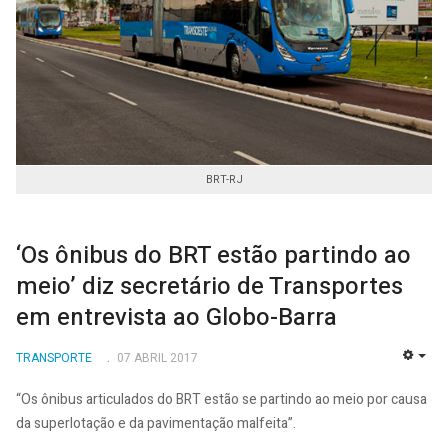
BRT-RJ
‘Os ônibus do BRT estão partindo ao
meio’ diz secretário de Transportes
em entrevista ao Globo-Barra
TRANSPORTE
07 ABRIL 2017
EMP
“Os ônibus articulados do BRT estão se partindo ao meio por causa
da superlotação e da pavimentação malfeita”.