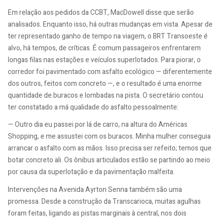
Em relação aos pedidos da CCBT, MacDowell disse que serão
analisados. Enquanto isso, há outras mudanças em vista. Apesar de
ter representado ganho de tempo na viagem, o BRT Transoeste é
alvo, há tempos, de críticas. É comum passageiros enfrentarem
longas filas nas estações e veículos superlotados. Para piorar, o
corredor foi pavimentado com asfalto ecológico — diferentemente
dos outros, feitos com concreto —, e o resultado é uma enorme
quantidade de buracos e lombadas na pista. O secretário contou
ter constatado a má qualidade do asfalto pessoalmente:
— Outro dia eu passei por lá de carro, na altura do Américas
Shopping, e me assustei com os buracos. Minha mulher conseguia
arrancar o asfalto com as mãos. Isso precisa ser refeito; temos que
botar concreto ali. Os ônibus articulados estão se partindo ao meio
por causa da superlotação e da pavimentação malfeita.
Intervenções na Avenida Ayrton Senna também são uma
promessa. Desde a construção da Transcarioca, muitas agulhas
foram feitas, ligando as pistas marginais à central, nos dois