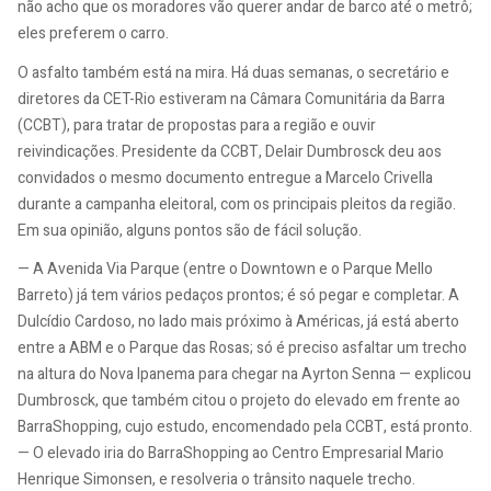
não acho que os moradores vão querer andar de barco até o metrô;
eles preferem o carro.
O asfalto também está na mira. Há duas semanas, o secretário e
diretores da CET-Rio estiveram na Câmara Comunitária da Barra
(CCBT), para tratar de propostas para a região e ouvir
reivindicações. Presidente da CCBT, Delair Dumbrosck deu aos
convidados o mesmo documento entregue a Marcelo Crivella
durante a campanha eleitoral, com os principais pleitos da região.
Em sua opinião, alguns pontos são de fácil solução.
— A Avenida Via Parque (entre o Downtown e o Parque Mello
Barreto) já tem vários pedaços prontos; é só pegar e completar. A
Dulcídio Cardoso, no lado mais próximo à Américas, já está aberto
entre a ABM e o Parque das Rosas; só é preciso asfaltar um trecho
na altura do Nova Ipanema para chegar na Ayrton Senna — explicou
Dumbrosck, que também citou o projeto do elevado em frente ao
BarraShopping, cujo estudo, encomendado pela CCBT, está pronto.
— O elevado iria do BarraShopping ao Centro Empresarial Mario
Henrique Simonsen, e resolveria o trânsito naquele trecho.