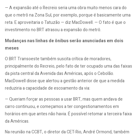
— A expansão até o Recreio seria uma obra muito menos cara do
que o metrô na Zona Sul, por exemplo, porque é basicamente uma
reta. E aproveitaria o Tatuzão — diz MacDowell. — O fato é que o
investimento no BRT atrasou a expansão do metrô.
Mudanças nas linhas de ônibus serão anunciadas em dois
meses
O BRT Transoeste também suscita crítica de moradores,
principalmente do Recreio, pelo fato de ter ocupado uma das faixas
da pista central da Avenida das Américas, após o Cebolão.
MacDowell disse que alertou a gestão anterior de que a medida
reduziria a capacidade de escoamento da via:
— Queriam forçar as pessoas a usar BRT, mas quem andava de
carro continuou, e começamos a ter congestionamentos em
horários em que antes não havia. É possível retomar a terceira faixa
da Américas.
Na reunião na CCBT, o diretor da CET-Rio, André Ormond, também