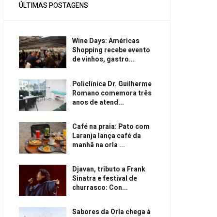
ÚLTIMAS POSTAGENS
Wine Days: Américas
Shopping recebe evento
de vinhos, gastro...
Policlínica Dr. Guilherme
Romano comemora três
anos de atend...
Café na praia: Pato com
Laranja lança café da
manhã na orla ...
Djavan, tributo a Frank
Sinatra e festival de
churrasco: Con...
Sabores da Orla chega à