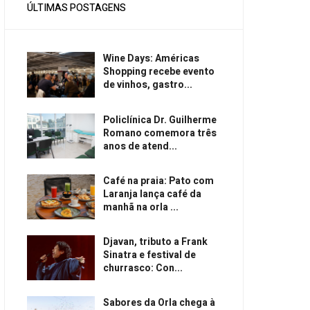
ÚLTIMAS POSTAGENS
Wine Days: Américas
Shopping recebe evento
de vinhos, gastro...
Policlínica Dr. Guilherme
Romano comemora três
anos de atend...
Café na praia: Pato com
Laranja lança café da
manhã na orla ...
Djavan, tributo a Frank
Sinatra e festival de
churrasco: Con...
Sabores da Orla chega à