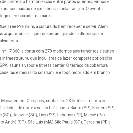
e de conferir a harmonização entre pratos quentes, vinhos e
por seu padrão de excelência e pela tradição. O evento
logo e embaixador da marca.
o Blue Tree Premium, a cultura do bem receber e servir. Além
mas arquitetônicas, que receberam grandes influências de
olvimento.
, nº 17.360, e conta com 278 modernos apartamentos e suítes
 infraestrutura, que inclui área de lazer composta por piscina
SPA, sauna a vapor e fitness center. O terraço da cobertura
çadeiras e mesas do solarium, e é todo mobiliado em branco
ki Management Company, conta com 23 hotéis e resorts no
 cidades de norte a sul do País, como: Bauru (SP), Barueri (SP),
is (SC), Joinville (SC), Lins (SP), Londrina (PR), Macaé (RJ),
to André (SP), São Luís (MA) São Paulo (SP), Teresina (PI) e