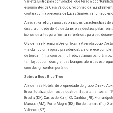
Varietta Bistrô para convidados, que terão a oportunidad
espumantes da Casa Valduga, reconhecida mundialmente 
contará com a presença de Lucas Simões, renomado enó
A iniciativa reforça uma das principais características d
disso, a unidade do Rio de Janeiro se destaca pelas for
ícones de artes para formar referências para seu desenv
O Blue Tree Premium Design fica na Avenida Lucio Costa
– incluindo uma opção presidencial. Ele oferece completa
de borda infinita com bar molhado, solarium panorâmico, 
tem layout com dois grandes lounges, além das espregui
com design contemporâneo.
Sobre a Rede Blue Tree
A Blue Tree Hotels, de propriedade do grupo Chieko Ao
Brasil, totalizando mais de quatro mil apartamentos em 19
Brasília (DF), Caxias do Sul (RS), Curitiba (PR), Florianópol
Manaus (AM), Porto Alegre (RS), Rio de Janeiro (RJ), San
Valinhos (SP).