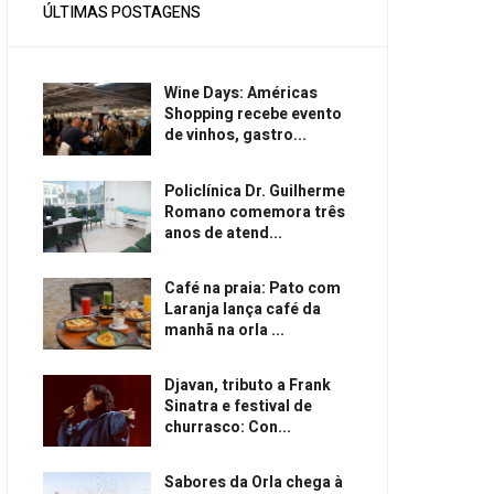
ÚLTIMAS POSTAGENS
Wine Days: Américas
Shopping recebe evento
de vinhos, gastro...
Policlínica Dr. Guilherme
Romano comemora três
anos de atend...
Café na praia: Pato com
Laranja lança café da
manhã na orla ...
Djavan, tributo a Frank
Sinatra e festival de
churrasco: Con...
Sabores da Orla chega à