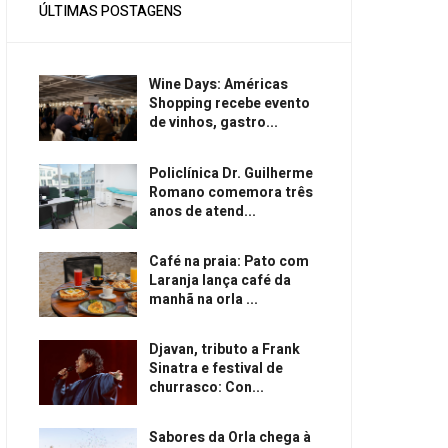
ÚLTIMAS POSTAGENS
Wine Days: Américas
Shopping recebe evento
de vinhos, gastro...
Policlínica Dr. Guilherme
Romano comemora três
anos de atend...
Café na praia: Pato com
Laranja lança café da
manhã na orla ...
Djavan, tributo a Frank
Sinatra e festival de
churrasco: Con...
Sabores da Orla chega à