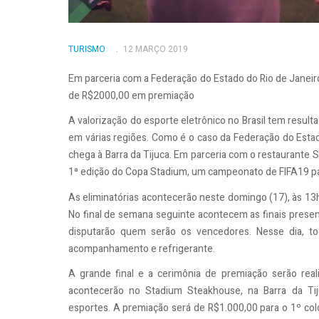
TURISMO
12 MARÇO 2019
Em parceria com a Federação do Estado do Rio de Janeiro
de R$2000,00 em premiação
A valorização do esporte eletrônico no Brasil tem resu
em várias regiões. Como é o caso da Federação do Estad
chega à Barra da Tijuca. Em parceria com o restaurante S
1ª edição do Copa Stadium, um campeonato de FIFA19 p
As eliminatórias acontecerão neste domingo (17), às 13h
No final de semana seguinte acontecem as finais presen
disputarão quem serão os vencedores. Nesse dia, 
acompanhamento e refrigerante.
A grande final e a cerimônia de premiação serão real
acontecerão no Stadium Steakhouse, na Barra da Ti
esportes. A premiação será de R$1.000,00 para o 1º col