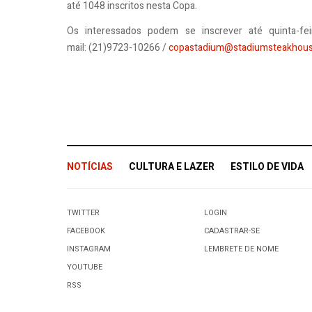
até 1048 inscritos nesta Copa.
Os interessados podem se inscrever até quinta-fe
mail: (21)9723-10266 /
copastadium@stadiumsteakhou
NOTÍCIAS
CULTURA E LAZER
ESTILO DE VIDA
TWITTER
LOGIN
FACEBOOK
CADASTRAR-SE
INSTAGRAM
LEMBRETE DE NOME
YOUTUBE
RSS