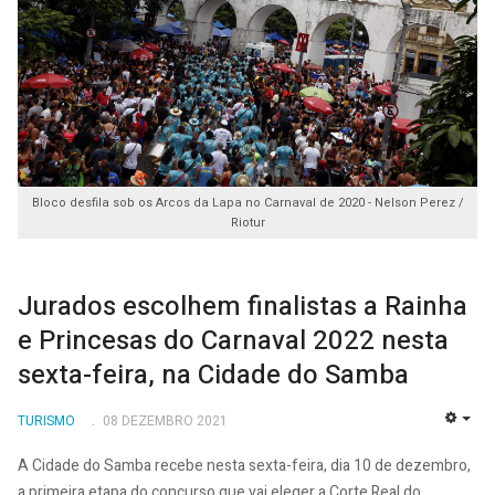
Bloco desfila sob os Arcos da Lapa no Carnaval de 2020 - Nelson Perez /
Riotur
Jurados escolhem finalistas a Rainha
e Princesas do Carnaval 2022 nesta
sexta-feira, na Cidade do Samba
TURISMO
08 DEZEMBRO 2021
EMP
A Cidade do Samba recebe nesta sexta-feira, dia 10 de dezembro,
a primeira etapa do concurso que vai eleger a Corte Real do