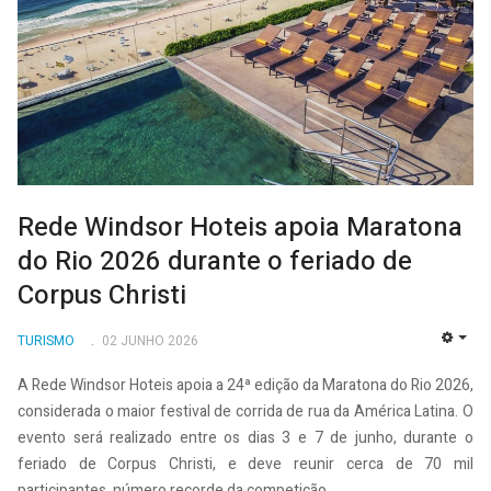
Rede Windsor Hoteis apoia Maratona
do Rio 2026 durante o feriado de
Corpus Christi
TURISMO
02 JUNHO 2026
EMP
A Rede Windsor Hoteis apoia a 24ª edição da Maratona do Rio 2026,
considerada o maior festival de corrida de rua da América Latina. O
evento será realizado entre os dias 3 e 7 de junho, durante o
feriado de Corpus Christi, e deve reunir cerca de 70 mil
participantes, número recorde da competição.