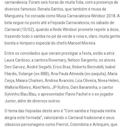
carnavalesca. Foram seis horas de muita folia, com a presença de
diversos famosos. Renata Santos, que também é musa da
Mangueira, foi coroada como Musa Carnavalesca Windsor 2018. A
bela segue no posto até a Feijoada Carnavalesca, no sábado de
Carnaval (10/02), quando a Rede Windsor promete repetir a dose,
trazendo todo o samba no pé da verde e rosa e, claro, muita gente
bonita e tempero especial do chefe Manoel Moreira.
Entre os convidados que vieram prestigiar a festa, estão a atriz
Laura Cardoso, a cantora Rosemary, Nelson Sargento, os atores
Deo Garcez, André Segatti, Erico Braz, Roberto Berindelli, Isabel
Filardis, Solange (ex-BBB), Ana Paula Almeida (ex-paquita), Maria
Ceiça, Maiara Charken, Andrea Avancini, Lica Oliveira, Nivea Helen,
Walkiria Ribeiro, Abel Neto, JP Rufino, Dani Bananinha, o cantor
Sylvinho Blau Blau, o apresentador Flavio Fachel e o ex-jogador
Junior, além de diversos outros.
O tema das feijoadas deste ano é “Com samba e feijoada minha
alegria está formada”, valorizando o Carnaval tradicional e seus
clássicos personagens como Pierrot, Colombina e Arlequim, que