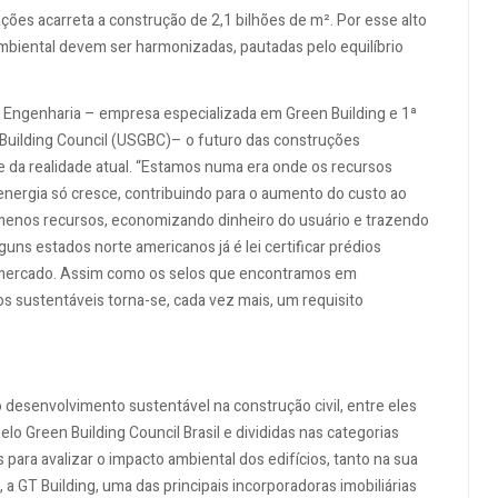
ções acarreta a construção de 2,1 bilhões de m². Por esse alto
biental devem ser harmonizadas, pautadas pelo equilíbrio
 e Engenharia – empresa especializada em Green Building e 1ª
Building Council (USGBC)– o futuro das construções
 da realidade atual. “Estamos numa era onde os recursos
energia só cresce, contribuindo para o aumento do custo ao
o menos recursos, economizando dinheiro do usuário e trazendo
ns estados norte americanos já é lei certificar prédios
de mercado. Assim como os selos que encontramos em
os sustentáveis torna-se, cada vez mais, um requisito
desenvolvimento sustentável na construção civil, entre eles
elo Green Building Council Brasil e divididas nas categorias
para avalizar o impacto ambiental dos edifícios, tanto na sua
a GT Building, uma das principais incorporadoras imobiliárias