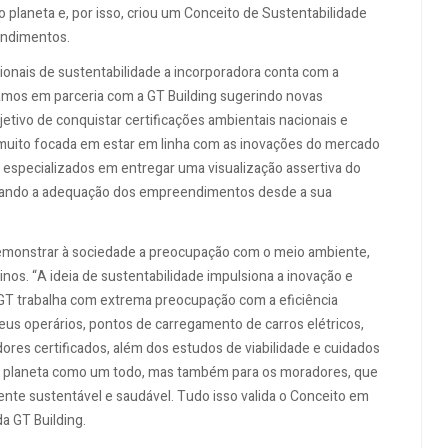
o planeta e, por isso, criou um Conceito de Sustentabilidade
endimentos.
onais de sustentabilidade a incorporadora conta com a
lhamos em parceria com a GT Building sugerindo novas
jetivo de conquistar certificações ambientais nacionais e
é muito focada em estar em linha com as inovações do mercado
s especializados em entregar uma visualização assertiva do
cilitando a adequação dos empreendimentos desde a sua
demonstrar à sociedade a preocupação com o meio ambiente,
os. “A ideia de sustentabilidade impulsiona a inovação e
a GT trabalha com extrema preocupação com a eficiência
eus operários, pontos de carregamento de carros elétricos,
dores certificados, além dos estudos de viabilidade e cuidados
a o planeta como um todo, mas também para os moradores, que
te sustentável e saudável. Tudo isso valida o Conceito em
a GT Building.