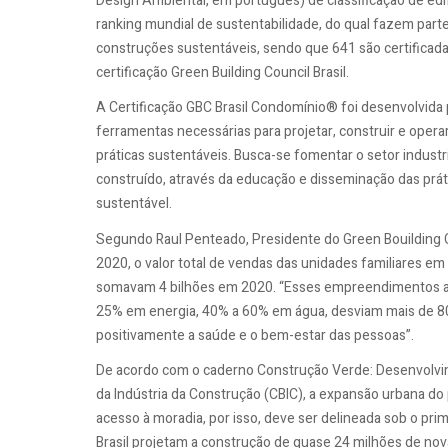
Design Ambiental, em português) de classificação de edif
ranking mundial de sustentabilidade, do qual fazem parte
construções sustentáveis, sendo que 641 são certificad
certificação Green Building Council Brasil.
A Certificação GBC Brasil Condomínio® foi desenvolvida p
ferramentas necessárias para projetar, construir e ope
práticas sustentáveis. Busca-se fomentar o setor indust
construído, através da educação e disseminação das práti
sustentável.
Segundo Raul Penteado, Presidente do Green Bouilding Cou
2020, o valor total de vendas das unidades familiares e
somavam 4 bilhões em 2020. “Esses empreendimentos a
25% em energia, 40% a 60% em água, desviam mais de 80
positivamente a saúde e o bem-estar das pessoas”.
De acordo com o caderno Construção Verde: Desenvolvim
da Indústria da Construção (CBIC), a expansão urbana do 
acesso à moradia, por isso, deve ser delineada sob o pri
Brasil projetam a construção de quase 24 milhões de no