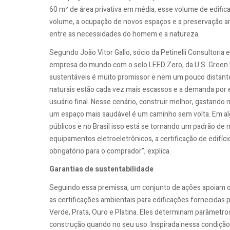
60 m² de área privativa em média, esse volume de edifica
volume, a ocupação de novos espaços e a preservação am
entre as necessidades do homem e a natureza.
Segundo João Vitor Gallo, sócio da Petinelli Consultoria
empresa do mundo com o selo LEED Zero, da U.S. Green 
sustentáveis é muito promissor e nem um pouco distante
naturais estão cada vez mais escassos e a demanda por 
usuário final. Nesse cenário, construir melhor, gastand
um espaço mais saudável é um caminho sem volta. Em algu
públicos e no Brasil isso está se tornando um padrão 
equipamentos eletroeletrônicos, a certificação de edifíci
obrigatório para o comprador”, explica.
Garantias de sustentabilidade
Seguindo essa premissa, um conjunto de ações apoiam o 
as certificações ambientais para edificações fornecidas p
Verde, Prata, Ouro e Platina. Eles determinam parâmetros 
construção quando no seu uso. Inspirada nessa condição, 