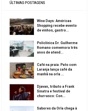
ÚLTIMAS POSTAGENS
Wine Days: Américas
Shopping recebe evento
de vinhos, gastro...
Policlínica Dr. Guilherme
Romano comemora três
anos de atend...
Café na praia: Pato com
Laranja lança café da
manhã na orla ...
Djavan, tributo a Frank
Sinatra e festival de
churrasco: Con...
Sabores da Orla chega à