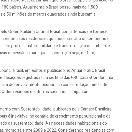
ícios sustentáveis, afirmam que o Brasil ocupa a 5ª posição no
 180 países. Atualmente o Brasil possui mais de 1.500
as e 50 milhões de metros quadrados ainda buscam a
elo Green Building Council Brasil, com intenção de fornecer
rar condomínios residenciais que possuam alto desempenho e
rial em prol da sustentabilidade e transformação do ambiente
cas necessárias para que a construção seja, de fato,
ncil Brasil, em editorial publicado no Anuário GBC Brasil
m edificações registradas ou certificadas GBC Casa&Condomínio
liam desenvolvimento econômico com a redução média de
% dos resíduos de aterros sanitários e impactam
ento com Sustentabilidade, publicado pela Câmara Brasileira
país é inevitável no cenário de crescimento populacional e de
mado da sustentabilidade. As necessidades habitacionais do
vas moradias entre 2009 e 2022. Considerando residências com