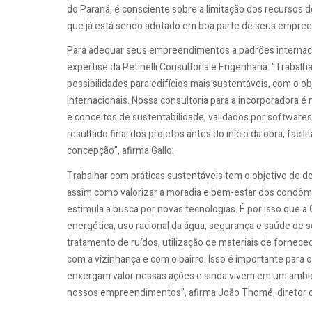
do Paraná, é consciente sobre a limitação dos recursos d
que já está sendo adotado em boa parte de seus empre
Para adequar seus empreendimentos a padrões internaci
expertise da Petinelli Consultoria e Engenharia. “Traba
possibilidades para edifícios mais sustentáveis, com o ob
internacionais. Nossa consultoria para a incorporadora 
e conceitos de sustentabilidade, validados por software
resultado final dos projetos antes do início da obra, fa
concepção”, afirma Gallo.
Trabalhar com práticas sustentáveis tem o objetivo de 
assim como valorizar a moradia e bem-estar dos condômin
estimula a busca por novas tecnologias. É por isso que 
energética, uso racional da água, segurança e saúde de s
tratamento de ruídos, utilização de materiais de fornece
com a vizinhança e com o bairro. Isso é importante par
enxergam valor nessas ações e ainda vivem em um ambien
nossos empreendimentos”, afirma João Thomé, diretor d