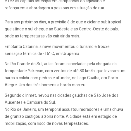
e fez as capitais anteciparem campanhas do agasalho e
reforçarem a abordagem a pessoas em situação de rua.
Para aos próximos dias, a previsão é de que o ciclone subtropical
que atinge o sul chegue ao Sudeste e ao Centro-Oeste do país,
onde as temperaturas vão cair ainda mais.
Em Santa Catarina, a neve movimentou o turismo e trouxe
sensação térmica de -16° C, em Urupema.
No Rio Grande do Sul, aulas foram canceladas pela chegada da
tempestade Yakecan, com ventos de até 80 km/h, que levaram um
barco a colidir com pedras e afundar, no Lago Guaíba, em Porto
Alegre. Um dos três homens a bordo morreu.
Segundo o Inmet, nevou nas cidades gaúchas de São José dos
Ausentes e Cambará do Sul.
No Rio de Janeiro, um temporal assustou moradores e uma chuva
de granizo castigou a zona norte. A cidade está em estágio de
mobilização, com risco de novas tempestades.