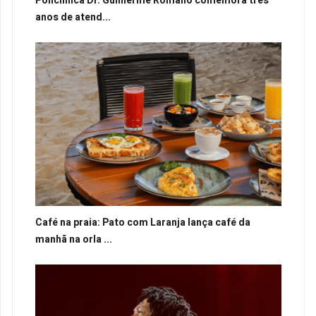
Policlínica Dr. Guilherme Romano comemora três
anos de atend...
Café na praia: Pato com Laranja lança café da
manhã na orla ...