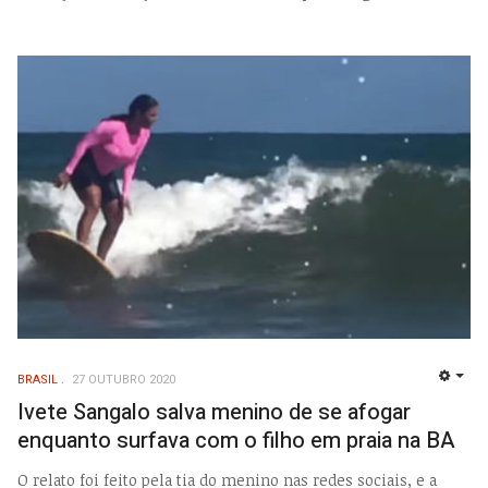
BRASIL
27 OUTUBRO 2020
EMP
Ivete Sangalo salva menino de se afogar
enquanto surfava com o filho em praia na BA
O relato foi feito pela tia do menino nas redes sociais, e a