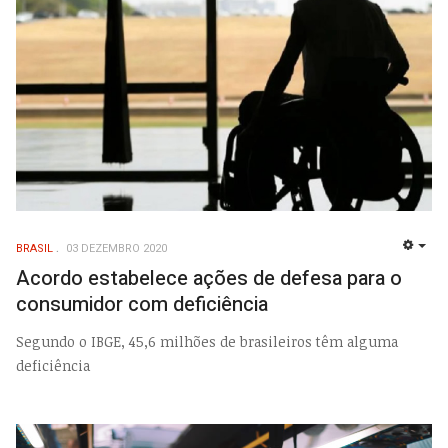
BRASIL
03 DEZEMBRO 2020
EMP
Acordo estabelece ações de defesa para o
consumidor com deficiência
Segundo o IBGE, 45,6 milhões de brasileiros têm alguma
deficiência