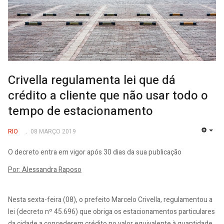
Crivella regulamenta lei que dá
crédito a cliente que não usar todo o
tempo de estacionamento
RIO
08 MARÇO 2019
EMP
O decreto entra em vigor após 30 dias da sua publicação
Por: Alessandra Raposo
Nesta sexta-feira (08), o prefeito Marcelo Crivella, regulamentou a
lei (decreto nº 45.696) que obriga os estacionamentos particulares
da cidade a concederem crédito no valor equivalente à quantidade