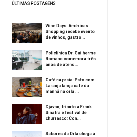
ÚLTIMAS POSTAGENS
Wine Days: Américas
Shopping recebe evento
de vinhos, gastro...
Policlínica Dr. Guilherme
Romano comemora três
anos de atend...
Café na praia: Pato com
Laranja lança café da
manhã na orla ...
Djavan, tributo a Frank
Sinatra e festival de
churrasco: Con...
Sabores da Orla chega à