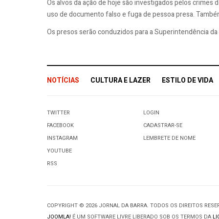
Os alvos da ação de hoje são investigados pelos crimes d
uso de documento falso e fuga de pessoa presa. Também
Os presos serão conduzidos para a Superintendência da P
NOTÍCIAS
CULTURA E LAZER
ESTILO DE VIDA
TWITTER
LOGIN
FACEBOOK
CADASTRAR-SE
INSTAGRAM
LEMBRETE DE NOME
YOUTUBE
RSS
COPYRIGHT © 2026 JORNAL DA BARRA. TODOS OS DIREITOS RES
JOOMLA!
É UM SOFTWARE LIVRE LIBERADO SOB OS TERMOS DA
LI