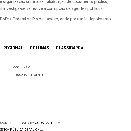
e organização criminosa, falsificação de documento público,
 investiga-se se houve a corrupção de agentes públicos.
olícia Federal no Rio de Janeiro, onde prestarão depoimento.
REGIONAL
COLUNAS
CLASSIBARRA
PROCURAR
BUSCA INTELIGENTE
ERVADOS. DESIGNED BY
JOOMLART.COM
.
CENÇA PÚBLICA GERAL GNU.