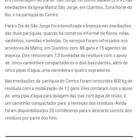
em homenagem ao Dia de São Jorge, no último sábado (23/4), nas
imediações da Igreja Matriz São Jorge, em Quintino, Zona Norte do
Rio, e na paróquia do Centro.
Para o Dia de São Jorge foi intensificada a limpeza nas imediações
das duas paróquias, quando há comércio informal de flores, velas,
santinhos, comidas e bebidas. Os serviços foram reforçados nos
arredores da Matriz, em Quintino, com 88 garis e 15 agentes de
limpeza. Eles removeram 7,3 toneladas de resíduos com o apoio
de cinco caminhões compactadores e dois basculantes, além de
cinco pipas d’água, uma varredeira e quatro sopradores.
Nas imediações da paróquia do Centro foram removidos 800 kg de
resíduos com a mobilização de 12 garis. Eles contaram com o apoio
de uma pipa d’água para lavagem das vias com água de reúso, e
um caminhão compactador para a remoção dos resíduos. Ainda
foram disponibilizados 20 contêineres para o descarte correto dos
resíduos por parte dos fiéis.