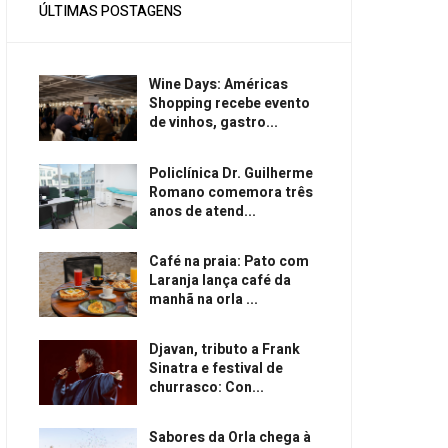
ÚLTIMAS POSTAGENS
Wine Days: Américas
Shopping recebe evento
de vinhos, gastro...
Policlínica Dr. Guilherme
Romano comemora três
anos de atend...
Café na praia: Pato com
Laranja lança café da
manhã na orla ...
Djavan, tributo a Frank
Sinatra e festival de
churrasco: Con...
Sabores da Orla chega à