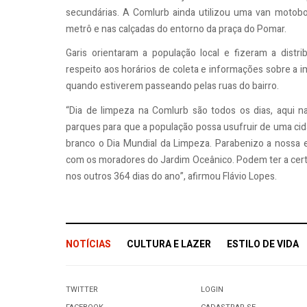
secundárias. A Comlurb ainda utilizou uma van motob
metrô e nas calçadas do entorno da praça do Pomar.
Garis orientaram a população local e fizeram a distr
respeito aos horários de coleta e informações sobre a 
quando estiverem passeando pelas ruas do bairro.
“Dia de limpeza na Comlurb são todos os dias, aqui 
parques para que a população possa usufruir de uma ci
branco o Dia Mundial da Limpeza. Parabenizo a nossa 
com os moradores do Jardim Oceânico. Podem ter a cert
nos outros 364 dias do ano”, afirmou Flávio Lopes.
NOTÍCIAS
CULTURA E LAZER
ESTILO DE VIDA
TWITTER
LOGIN