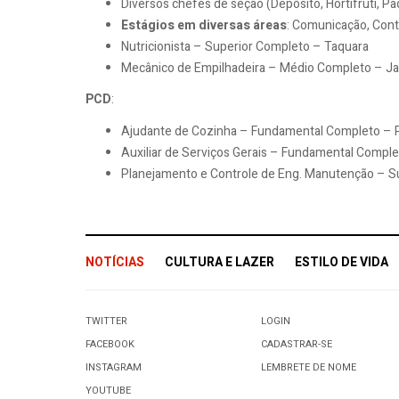
Diversos chefes de seção (Depósito, Hortifruti, Pad
Estágios em diversas áreas
: Comunicação, Contá
Nutricionista – Superior Completo – Taquara
Mecânico de Empilhadeira – Médio Completo – J
PCD
:
Ajudante de Cozinha – Fundamental Completo – 
Auxiliar de Serviços Gerais – Fundamental Compl
Planejamento e Controle de Eng. Manutenção – S
NOTÍCIAS
CULTURA E LAZER
ESTILO DE VIDA
TWITTER
LOGIN
FACEBOOK
CADASTRAR-SE
INSTAGRAM
LEMBRETE DE NOME
YOUTUBE