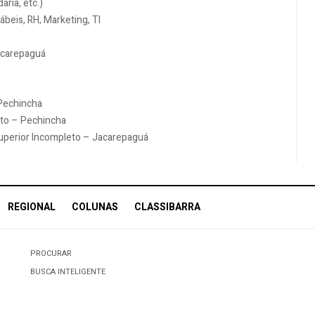
aria, etc.)
beis, RH, Marketing, TI
acarepaguá
Pechincha
eto – Pechincha
uperior Incompleto – Jacarepaguá
REGIONAL
COLUNAS
CLASSIBARRA
PROCURAR
BUSCA INTELIGENTE