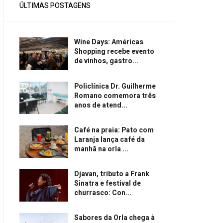
ÚLTIMAS POSTAGENS
Wine Days: Américas
Shopping recebe evento
de vinhos, gastro...
Policlínica Dr. Guilherme
Romano comemora três
anos de atend...
Café na praia: Pato com
Laranja lança café da
manhã na orla ...
Djavan, tributo a Frank
Sinatra e festival de
churrasco: Con...
Sabores da Orla chega à