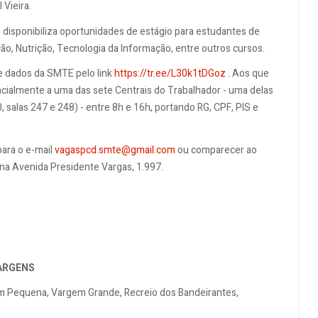
 Vieira.
disponibiliza oportunidades de estágio para estudantes de
ão, Nutrição, Tecnologia da Informação, entre outros cursos.
e dados da SMTE pelo link
https://tr.ee/L30k1tDGoz
. Aos que
ncialmente a uma das sete Centrais do Trabalhador - uma delas
 salas 247 e 248) - entre 8h e 16h, portando RG, CPF, PIS e
ara o e-mail
vagaspcd.smte@gmail.com
ou comparecer ao
na Avenida Presidente Vargas, 1.997.
VARGENS
gem Pequena, Vargem Grande, Recreio dos Bandeirantes,