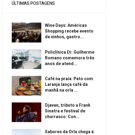
ÚLTIMAS POSTAGENS
Wine Days: Américas
Shopping recebe evento
de vinhos, gastro...
Policlínica Dr. Guilherme
Romano comemora três
anos de atend...
Café na praia: Pato com
Laranja lança café da
manhã na orla ...
Djavan, tributo a Frank
Sinatra e festival de
churrasco: Con...
Sabores da Orla chega à