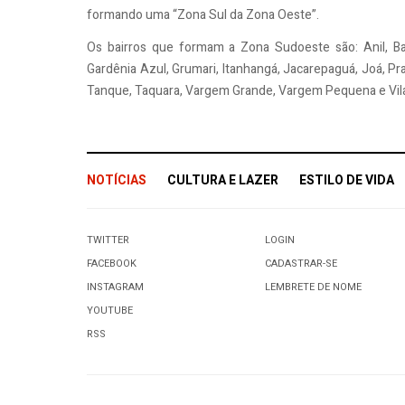
formando uma “Zona Sul da Zona Oeste”.
Os bairros que formam a Zona Sudoeste são:
Anil, B
Gardênia Azul, Grumari, Itanhangá, Jacarepaguá, Joá, Pr
Tanque, Taquara, Vargem Grande, Vargem Pequena e Vila
NOTÍCIAS
CULTURA E LAZER
ESTILO DE VIDA
TWITTER
LOGIN
FACEBOOK
CADASTRAR-SE
INSTAGRAM
LEMBRETE DE NOME
YOUTUBE
RSS