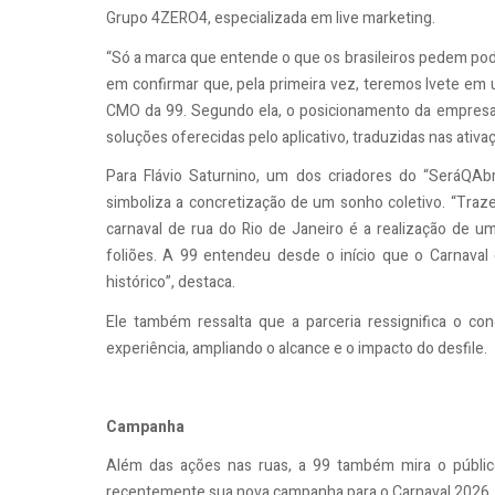
Grupo 4ZERO4, especializada em live marketing.
“Só a marca que entende o que os brasileiros pedem pode
em confirmar que, pela primeira vez, teremos Ivete em um
CMO da 99. Segundo ela, o posicionamento da empresa r
soluções oferecidas pelo aplicativo, traduzidas nas ativa
Para Flávio Saturnino, um dos criadores do “SeráQAbr
simboliza a concretização de um sonho coletivo. “Traze
carnaval de rua do Rio de Janeiro é a realização de u
foliões. A 99 entendeu desde o início que o Carnava
histórico”, destaca.
Ele também ressalta que a parceria ressignifica o co
experiência, ampliando o alcance e o impacto do desfile.
Campanha
Além das ações nas ruas, a 99 também mira o públic
recentemente sua nova campanha para o Carnaval 2026, c