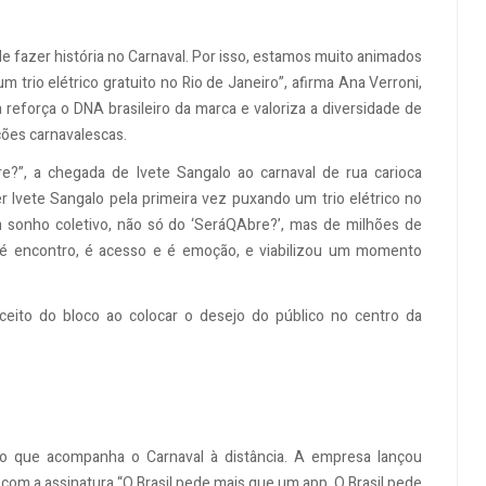
 fazer história no Carnaval. Por isso, estamos muito animados
 trio elétrico gratuito no Rio de Janeiro”, afirma Ana Verroni,
eforça o DNA brasileiro da marca e valoriza a diversidade de
ções carnavalescas.
e?”, a chegada de Ivete Sangalo ao carnaval de rua carioca
r Ivete Sangalo pela primeira vez puxando um trio elétrico no
m sonho coletivo, não só do ‘SeráQAbre?’, mas de milhões de
l é encontro, é acesso e é emoção, e viabilizou um momento
nceito do bloco ao colocar o desejo do público no centro da
o que acompanha o Carnaval à distância. A empresa lançou
om a assinatura “O Brasil pede mais que um app. O Brasil pede