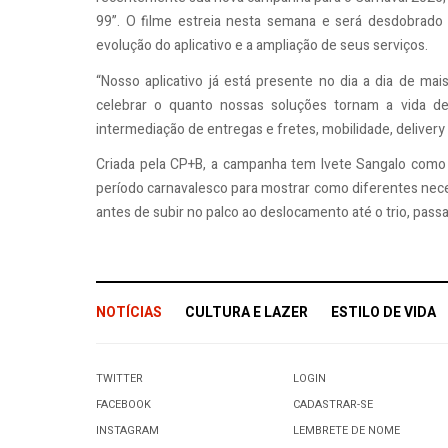
99”. O filme estreia nesta semana e será desdobrado
evolução do aplicativo e a ampliação de seus serviços.
“Nosso aplicativo já está presente no dia a dia de ma
celebrar o quanto nossas soluções tornam a vida de
intermediação de entregas e fretes, mobilidade, delivery 
Criada pela CP+B, a campanha tem Ivete Sangalo como p
período carnavalesco para mostrar como diferentes nece
antes de subir no palco ao deslocamento até o trio, pass
NOTÍCIAS
CULTURA E LAZER
ESTILO DE VIDA
TWITTER
LOGIN
FACEBOOK
CADASTRAR-SE
INSTAGRAM
LEMBRETE DE NOME