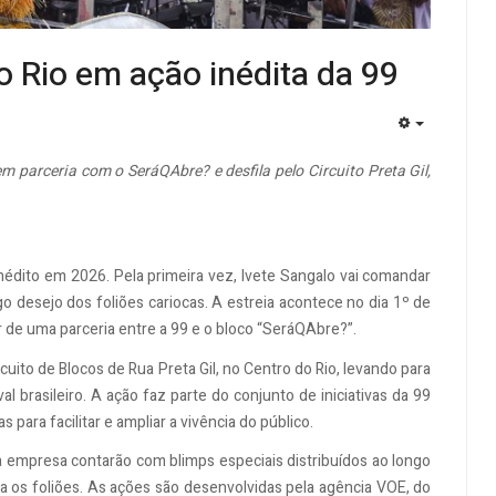
 no Rio em ação inédita da 99
EMPTY
parceria com o SeráQAbre? e desfila pelo Circuito Preta Gil,
inédito em 2026. Pela primeira vez, Ivete Sangalo vai comandar
go desejo dos foliões cariocas. A estreia acontece no dia 1º de
r de uma parceria entre a 99 e o bloco “SeráQAbre?”.
cuito de Blocos de Rua Preta Gil, no Centro do Rio, levando para
l brasileiro. A ação faz parte do conjunto de iniciativas da 99
para facilitar e ampliar a vivência do público.
la empresa contarão com blimps especiais distribuídos ao longo
 os foliões. As ações são desenvolvidas pela agência VOE, do