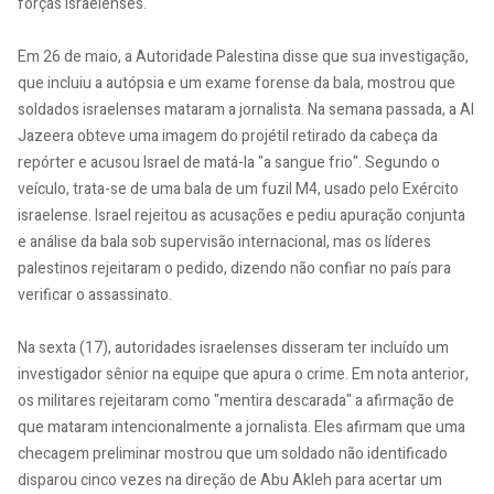
forças israelenses.
Em 26 de maio, a Autoridade Palestina disse que sua investigação,
que incluiu a autópsia e um exame forense da bala, mostrou que
soldados israelenses mataram a jornalista. Na semana passada, a Al
Jazeera obteve uma imagem do projétil retirado da cabeça da
repórter e acusou Israel de matá-la "a sangue frio". Segundo o
veículo, trata-se de uma bala de um fuzil M4, usado pelo Exército
israelense. Israel rejeitou as acusações e pediu apuração conjunta
e análise da bala sob supervisão internacional, mas os líderes
palestinos rejeitaram o pedido, dizendo não confiar no país para
verificar o assassinato.
Na sexta (17), autoridades israelenses disseram ter incluído um
investigador sênior na equipe que apura o crime. Em nota anterior,
os militares rejeitaram como "mentira descarada" a afirmação de
que mataram intencionalmente a jornalista. Eles afirmam que uma
checagem preliminar mostrou que um soldado não identificado
disparou cinco vezes na direção de Abu Akleh para acertar um