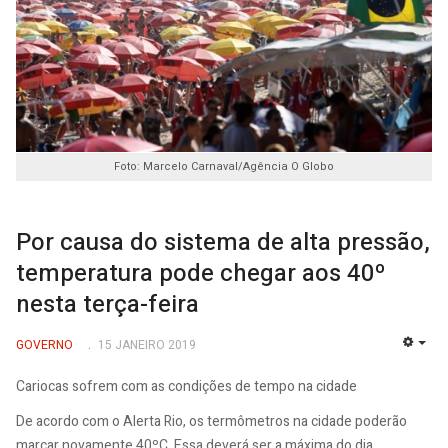
Foto: Marcelo Carnaval/Agência O Globo
Por causa do sistema de alta pressão,
temperatura pode chegar aos 40º
nesta terça-feira
GOVERNO
15 JANEIRO 2019
EMP
Cariocas sofrem com as condições de tempo na cidade
De acordo com o Alerta Rio, os termômetros na cidade poderão
marcar novamente 40ºC. Essa deverá ser a máxima do dia.