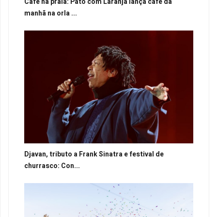
Café na praia: Pato com Laranja lança café da
manhã na orla ...
Djavan, tributo a Frank Sinatra e festival de
churrasco: Con...