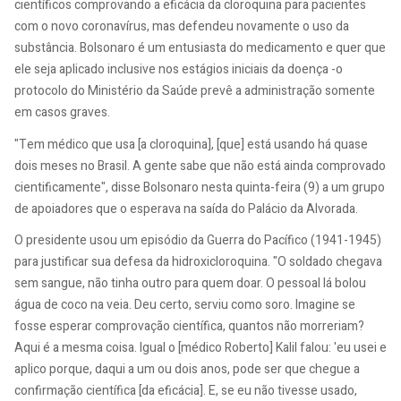
científicos comprovando a eficácia da cloroquina para pacientes
com o novo coronavírus, mas defendeu novamente o uso da
substância. Bolsonaro é um entusiasta do medicamento e quer que
ele seja aplicado inclusive nos estágios iniciais da doença -o
protocolo do Ministério da Saúde prevê a administração somente
em casos graves.
"Tem médico que usa [a cloroquina], [que] está usando há quase
dois meses no Brasil. A gente sabe que não está ainda comprovado
cientificamente", disse Bolsonaro nesta quinta-feira (9) a um grupo
de apoiadores que o esperava na saída do Palácio da Alvorada.
O presidente usou um episódio da Guerra do Pacífico (1941-1945)
para justificar sua defesa da hidroxicloroquina. "O soldado chegava
sem sangue, não tinha outro para quem doar. O pessoal lá bolou
água de coco na veia. Deu certo, serviu como soro. Imagine se
fosse esperar comprovação científica, quantos não morreriam?
Aqui é a mesma coisa. Igual o [médico Roberto] Kalil falou: 'eu usei e
aplico porque, daqui a um ou dois anos, pode ser que chegue a
confirmação científica [da eficácia]. E, se eu não tivesse usado,