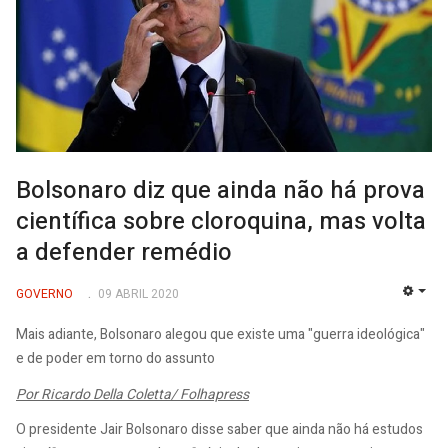
Bolsonaro diz que ainda não há prova
científica sobre cloroquina, mas volta
a defender remédio
GOVERNO
09 ABRIL 2020
EMP
Mais adiante, Bolsonaro alegou que existe uma "guerra ideológica"
e de poder em torno do assunto
Por Ricardo Della Coletta/ Folhapress
O presidente Jair Bolsonaro disse saber que ainda não há estudos