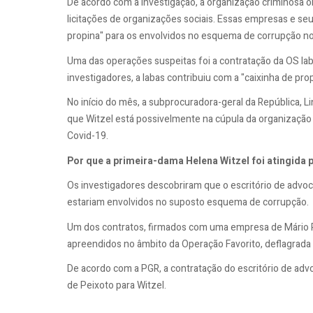
De acordo com a investigação, a organização criminosa o
licitações de organizações sociais. Essas empresas e s
propina" para os envolvidos no esquema de corrupção n
Uma das operações suspeitas foi a contratação da OS Iab
investigadores, a Iabas contribuiu com a "caixinha de prop
No início do mês, a subprocuradora-geral da República, 
que Witzel está possivelmente na cúpula da organização
Covid-19.
Por que a primeira-dama Helena Witzel foi atingida 
Os investigadores descobriram que o escritório de advo
estariam envolvidos no suposto esquema de corrupção.
Um dos contratos, firmados com uma empresa de Mário P
apreendidos no âmbito da Operação Favorito, deflagrada
De acordo com a PGR, a contratação do escritório de advoc
de Peixoto para Witzel.