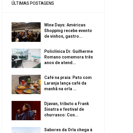
ÚLTIMAS POSTAGENS
Wine Days: Américas
Shopping recebe evento
de vinhos, gastro...
Policlínica Dr. Guilherme
Romano comemora três
anos de atend...
Café na praia: Pato com
Laranja lança café da
manhã na orla ...
Djavan, tributo a Frank
Sinatra e festival de
churrasco: Con...
Sabores da Orla chega à