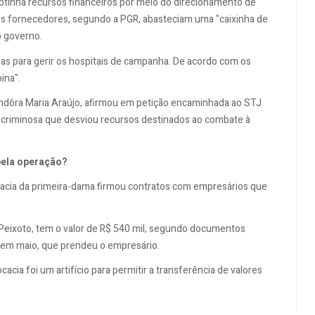
btinha recursos financeiros por meio do direcionamento de
eus fornecedores, segundo a PGR, abasteciam uma "caixinha de
o governo.
as para gerir os hospitais de campanha. De acordo com os
ina".
Lindôra Maria Araújo, afirmou em petição encaminhada ao STJ
 criminosa que desviou recursos destinados ao combate à
pela operação?
cacia da primeira-dama firmou contratos com empresários que
eixoto, tem o valor de R$ 540 mil, segundo documentos
 em maio, que prendeu o empresário.
acia foi um artifício para permitir a transferência de valores