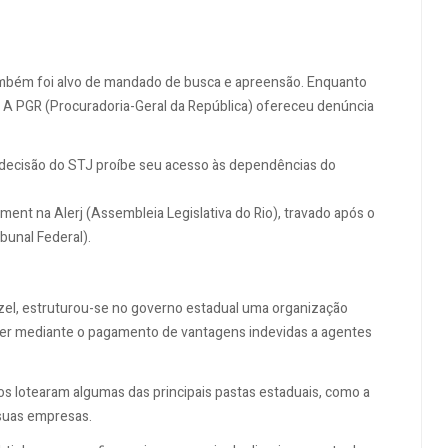
ambém foi alvo de mandado de busca e apreensão. Enquanto
TJ. A PGR (Procuradoria-Geral da República) ofereceu denúncia
a decisão do STJ proíbe seu acesso às dependências do
nt na Alerj (Assembleia Legislativa do Rio), travado após o
unal Federal).
itzel, estruturou-se no governo estadual uma organização
oder mediante o pagamento de vantagens indevidas a agentes
s lotearam algumas das principais pastas estaduais, como a
suas empresas.